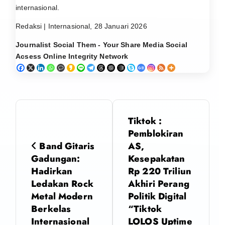
internasional.
Redaksi | Internasional, 28 Januari 2026
Journalist Social Them - Your Share Media Social
Acsess Online Integrity Network
N
Tiktok :
a
Pemblokiran
Band Gitaris
AS,
v
Gadungan:
Kesepakatan
Hadirkan
Rp 220 Triliun
i
Ledakan Rock
Akhiri Perang
Metal Modern
Politik Digital
g
Berkelas
“Tiktok
Internasional
LOLOS Uptime