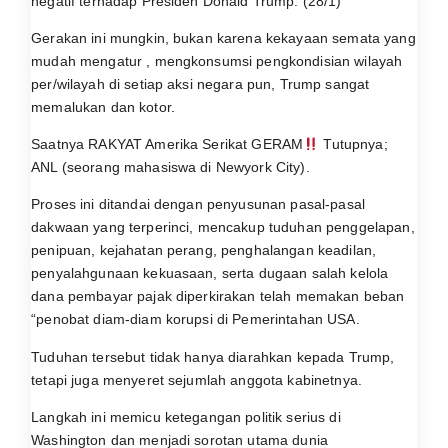
negatif terhadap Presiden Donald Trump. (28/1)
Gerakan ini mungkin, bukan karena kekayaan semata yang
mudah mengatur , mengkonsumsi pengkondisian wilayah
per/wilayah di setiap aksi negara pun, Trump sangat
memalukan dan kotor.
Saatnya RAKYAT Amerika Serikat GERAM
Tutupnya;
ANL (seorang mahasiswa di Newyork City).
Proses ini ditandai dengan penyusunan pasal-pasal
dakwaan yang terperinci, mencakup tuduhan penggelapan,
penipuan, kejahatan perang, penghalangan keadilan,
penyalahgunaan kekuasaan, serta dugaan salah kelola
dana pembayar pajak diperkirakan telah memakan beban
“penobat diam-diam korupsi di Pemerintahan USA.
Tuduhan tersebut tidak hanya diarahkan kepada Trump,
tetapi juga menyeret sejumlah anggota kabinetnya.
Langkah ini memicu ketegangan politik serius di
Washington dan menjadi sorotan utama dunia