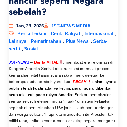
hancur seperti Negara
sebelah?
Jan, 28, 2026
JST-NEWS MEDIA
Berita Terkini
,
Cerita Rakyat
,
Internasional
,
Lainnya
,
Pemerintahan
,
Plus News
,
Serba-
serbi
,
Sosial
JST-NEWS
–
Berita VIRAL
, membuat era reformasi di
Kongres Amerika Serikat secara resmi memulai proses
kemarahan vital tajam suara rakyat menggelegar ke
beberapa sudut tembok yang kuat
PECAH
dalam syarat
publish telah kuatir adanya ketimpangan sosial diberikan
acuh tak acuh pada rakyat Amerika Serikat,
pemakzulan
semua seluruh elemen mulai “muak” di sistem kebijakan
sepihak di pemerintahan USA jauh – jauh hari, terdengar
dari warga sekitar; *maju kita mundurkan itu Presiden tak
miliki rasa, etika semena-mena disetiap negara mengacu