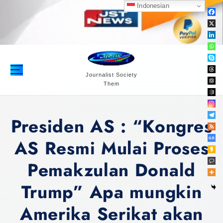
S
Indonesian
k
i
p
t
o
c
Journalist Society
Them
o
n
t
Presiden AS : “Kongres
e
n
AS Resmi Mulai Proses
t
Pemakzulan Donald
Trump” Apa mungkin
Amerika Serikat akan