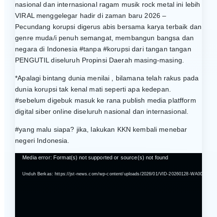
nasional dan internasional ragam musik rock metal ini lebih
VIRAL menggelegar hadir di zaman baru 2026 –
Pecundang korupsi digerus abis bersama karya terbaik dan
genre muda/i penuh semangat, membangun bangsa dan
negara di Indonesia #tanpa #korupsi dari tangan tangan
PENGUTIL diseluruh Propinsi Daerah masing-masing.
*Apalagi bintang dunia menilai , bilamana telah rakus pada
dunia korupsi tak kenal mati seperti apa kedepan.
#sebelum digebuk masuk ke rana publish media platfform
digital siber online diseluruh nasional dan internasional.
#yang malu siapa? jika, lakukan KKN kembali menebar
negeri Indonesia.
P
Media error: Format(s) not supported or source(s) not found
e
Unduh Berkas: https://jst-news.com/wp-content/uploads/2026/01/VID-20260128-WA0018.mp
m
u
t
a