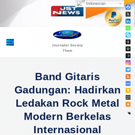
S
Indonesian
k
i
p
t
o
c
Journalist Society
Them
o
n
t
e
Band Gitaris
n
Gadungan: Hadirkan
t
Ledakan Rock Metal
Modern Berkelas
Internasional