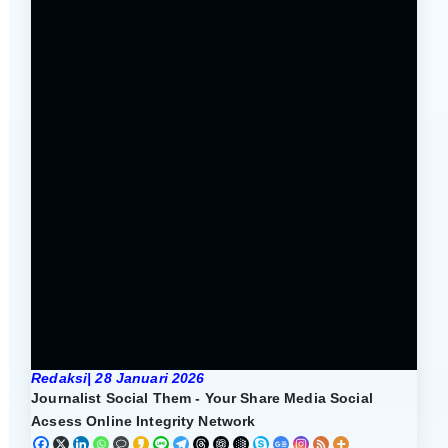
r
V
i
d
e
o
Redaksi| 28 Januari 2026
Journalist Social Them - Your Share Media Social
Acsess Online Integrity Network