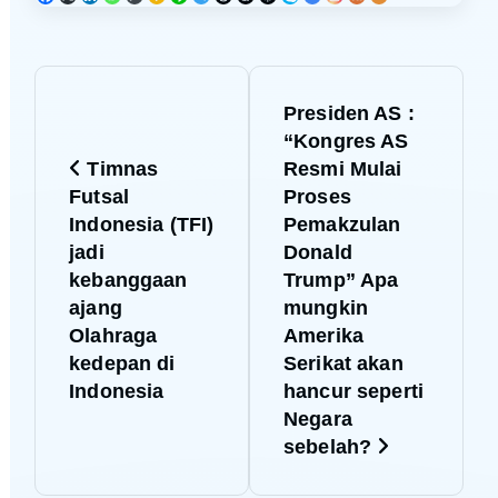
N
Presiden AS :
a
“Kongres AS
Timnas
Resmi Mulai
v
Futsal
Proses
Indonesia (TFI)
Pemakzulan
i
jadi
Donald
kebanggaan
Trump” Apa
g
ajang
mungkin
Olahraga
Amerika
a
kedepan di
Serikat akan
Indonesia
hancur seperti
s
Negara
sebelah?
i