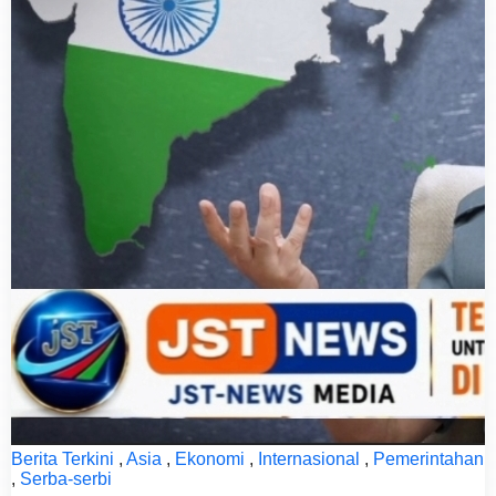
Berita Terkini
,
Asia
,
Ekonomi
,
Internasional
,
Pemerintahan
,
Serba-serbi