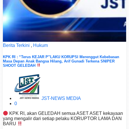
Berita Terkini
,
Hukum
KPK RI : “Terus KEJAR P”LAKU KORUPSI Merenggut Kebebasan
Masa Depan Anak Bangsa Hilang, Arif Gunadi Terkena SNIPER
SHOOT GELEDAH
JST-NEWS MEDIA
0
KPK RI, akan GELEDAH semua ASET ASET kekayaan
yang mengalir dari setiap pelaku KORUPTOR LAMA DAN
BARU