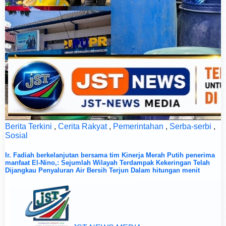
Berita Terkini
,
Cerita Rakyat
,
Pemerintahan
,
Serba-serbi
,
Sosial
Ir. Fadiah berkelanjutan bersama tim Kinerja Merah Putih penerima
manfaat El-Nino,: Sejumlah Wilayah Terdampak Kekeringan Telah
Dijangkau Penyaluran Air Bersih Terjun Dalam hitungan menit