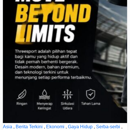
Asia
,
Berita Terkini
,
Ekonomi
,
Gaya Hidup
,
Serba-serbi
,