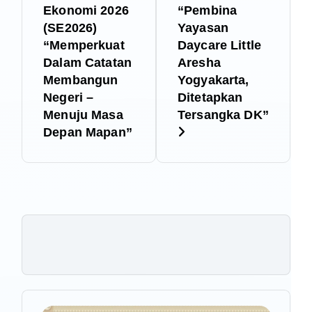
a
Ekonomi 2026
“Pembina
(SE2026)
Yayasan
v
“Memperkuat
Daycare Little
Dalam Catatan
Aresha
i
Membangun
Yogyakarta,
Negeri –
Ditetapkan
g
Menuju Masa
Tersangka DK”
Depan Mapan”
a
s
i
p
o