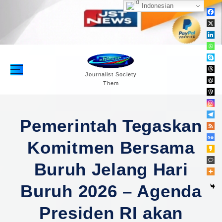
S
Indonesian
k
i
p
t
o
c
Journalist Society
Them
o
n
t
e
Pemerintah Tegaskan
n
Komitmen Bersama
t
Buruh Jelang Hari
Buruh 2026 – Agenda
Presiden RI akan