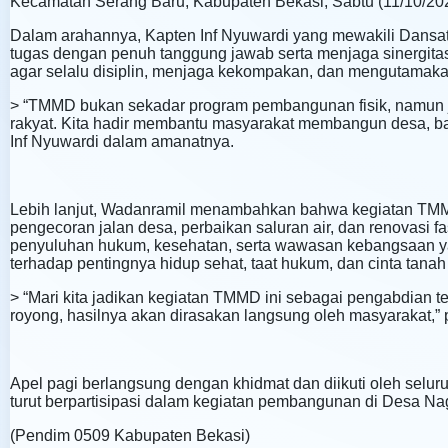
Kecamatan Serang Baru, Kabupaten Bekasi, Sabtu (11/10/202
Dalam arahannya, Kapten Inf Nyuwardi yang mewakili Dan
tugas dengan penuh tanggung jawab serta menjaga sinergitas
agar selalu disiplin, menjaga kekompakan, dan mengutamaka
> “TMMD bukan sekadar program pembangunan fisik, namun
rakyat. Kita hadir membantu masyarakat membangun desa, baik
Inf Nyuwardi dalam amanatnya.
Lebih lanjut, Wadanramil menambahkan bahwa kegiatan TMMD
pengecoran jalan desa, perbaikan saluran air, dan renovasi 
penyuluhan hukum, kesehatan, serta wawasan kebangsaan y
terhadap pentingnya hidup sehat, taat hukum, dan cinta tanah 
> “Mari kita jadikan kegiatan TMMD ini sebagai pengabdian 
royong, hasilnya akan dirasakan langsung oleh masyarakat,”
Apel pagi berlangsung dengan khidmat dan diikuti oleh selu
turut berpartisipasi dalam kegiatan pembangunan di Desa Na
(Pendim 0509 Kabupaten Bekasi)