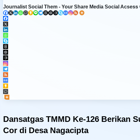
Journalist Social Them - Your Share Media Social Acsess 
Navigasi
Dansatgas TMMD Ke-126 Berikan Sup
pos
Cor di Desa Nagacipta