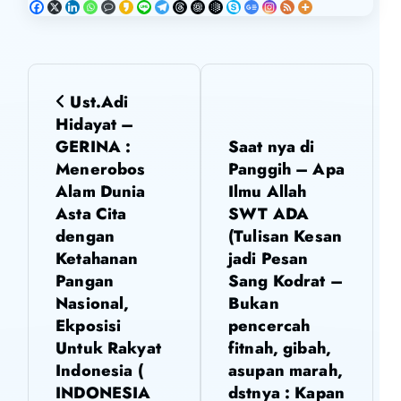
N
Ust.Adi
a
Hidayat –
GERINA :
Saat nya di
v
Menerobos
Panggih – Apa
Alam Dunia
Ilmu Allah
i
Asta Cita
SWT ADA
dengan
(Tulisan Kesan
g
Ketahanan
jadi Pesan
Pangan
Sang Kodrat –
a
Nasional,
Bukan
Ekposisi
pencercah
s
Untuk Rakyat
fitnah, gibah,
Indonesia (
asupan marah,
i
INDONESIA
dstnya : Kapan