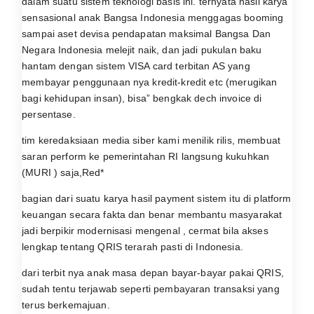
dalam suatu sistem teknologi basis ini. ternyata hasil karya
sensasional anak Bangsa Indonesia menggagas booming
sampai aset devisa pendapatan maksimal Bangsa Dan
Negara Indonesia melejit naik, dan jadi pukulan baku
hantam dengan sistem VISA card terbitan AS yang
membayar penggunaan nya kredit-kredit etc (merugikan
bagi kehidupan insan), bisa” bengkak dech invoice di
persentase.
tim keredaksiaan media siber kami menilik rilis, membuat
saran perform ke pemerintahan RI langsung kukuhkan
(MURI ) saja,Red*
bagian dari suatu karya hasil payment sistem itu di platform
keuangan secara fakta dan benar membantu masyarakat
jadi berpikir modernisasi mengenal , cermat bila akses
lengkap tentang QRIS terarah pasti di Indonesia.
dari terbit nya anak masa depan bayar-bayar pakai QRIS,
sudah tentu terjawab seperti pembayaran transaksi yang
terus berkemajuan.