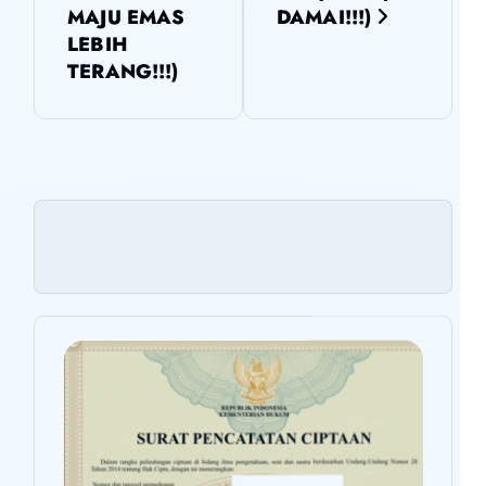
MAJU EMAS
DAMAI!!!)
p
LEBIH
TERANG!!!)
o
s