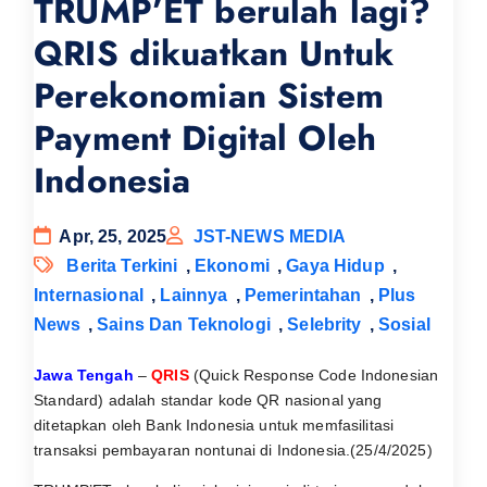
TRUMP’ET berulah lagi?
QRIS dikuatkan Untuk
Perekonomian Sistem
Payment Digital Oleh
Indonesia
Apr, 25, 2025
JST-NEWS MEDIA
Berita Terkini
,
Ekonomi
,
Gaya Hidup
,
Internasional
,
Lainnya
,
Pemerintahan
,
Plus
News
,
Sains Dan Teknologi
,
Selebrity
,
Sosial
Jawa Tengah
–
QRIS
(Quick Response Code Indonesian
Standard) adalah standar kode QR nasional yang
ditetapkan oleh Bank Indonesia untuk memfasilitasi
transaksi pembayaran nontunai di Indonesia.(25/4/2025)