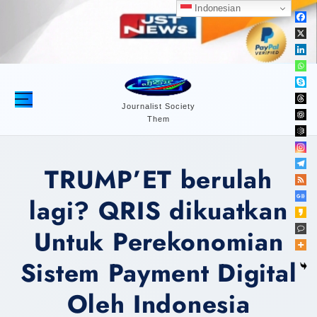
S
Indonesian
k
i
p
t
o
c
Journalist Society
Them
o
n
t
TRUMP’ET berulah
e
n
lagi? QRIS dikuatkan
t
Untuk Perekonomian
Sistem Payment Digital
Oleh Indonesia