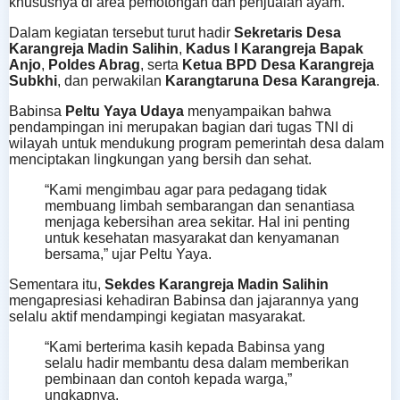
khususnya di area pemotongan dan penjualan ayam.
Dalam kegiatan tersebut turut hadir
Sekretaris Desa
Karangreja Madin Salihin
,
Kadus I Karangreja Bapak
Anjo
,
Poldes Abrag
, serta
Ketua BPD Desa Karangreja
Subkhi
, dan perwakilan
Karangtaruna Desa Karangreja
.
Babinsa
Peltu Yaya Udaya
menyampaikan bahwa
pendampingan ini merupakan bagian dari tugas TNI di
wilayah untuk mendukung program pemerintah desa dalam
menciptakan lingkungan yang bersih dan sehat.
“Kami mengimbau agar para pedagang tidak
membuang limbah sembarangan dan senantiasa
menjaga kebersihan area sekitar. Hal ini penting
untuk kesehatan masyarakat dan kenyamanan
bersama,” ujar Peltu Yaya.
Sementara itu,
Sekdes Karangreja Madin Salihin
mengapresiasi kehadiran Babinsa dan jajarannya yang
selalu aktif mendampingi kegiatan masyarakat.
“Kami berterima kasih kepada Babinsa yang
selalu hadir membantu desa dalam memberikan
pembinaan dan contoh kepada warga,”
ungkapnya.