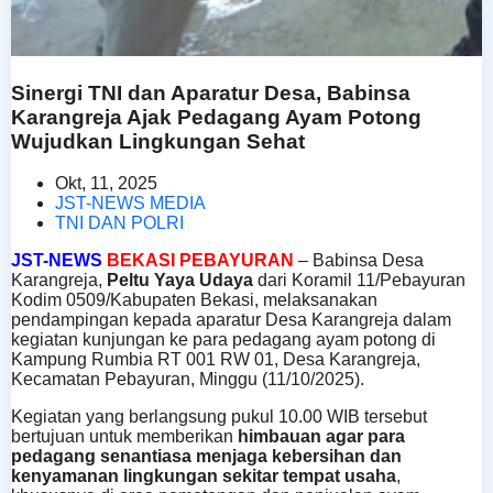
Sinergi TNI dan Aparatur Desa, Babinsa
Karangreja Ajak Pedagang Ayam Potong
Wujudkan Lingkungan Sehat
Okt, 11, 2025
JST-NEWS MEDIA
TNI DAN POLRI
JST-NEWS
BEKASI PEBAYURAN
–
Babinsa Desa
Karangreja,
Peltu Yaya Udaya
dari Koramil 11/Pebayuran
Kodim 0509/Kabupaten Bekasi, melaksanakan
pendampingan kepada aparatur Desa Karangreja dalam
kegiatan kunjungan ke para pedagang ayam potong di
Kampung Rumbia RT 001 RW 01, Desa Karangreja,
Kecamatan Pebayuran, Minggu (11/10/2025).
Kegiatan yang berlangsung pukul 10.00 WIB tersebut
bertujuan untuk memberikan
himbauan agar para
pedagang senantiasa menjaga kebersihan dan
kenyamanan lingkungan sekitar tempat usaha
,