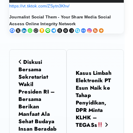
https://vt.tiktok.com/ZSytn3Khv/
Journalist Social Them - Your Share Media Social
Acsess Online Integrity Network
N
Diskusi
a
Bersama
Kasus Limbah
Sekretariat
Elektronik PT
v
Wakil
Esun Naik ke
Presiden RI –
i
Tahap
Bersama
Penyidikan,
Berikan
g
DPR Minta
Manfaat Ala
KLHK –
Sehat Budaya
a
TEGASs
Insan Beradab