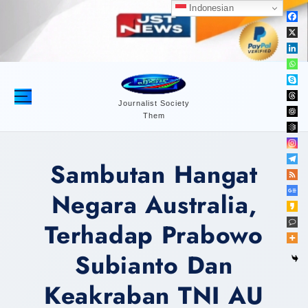
S
Indonesian
k
i
p
t
o
c
Journalist Society
Them
o
n
t
Sambutan Hangat
e
n
Negara Australia,
t
Terhadap Prabowo
Subianto Dan
Keakraban TNI AU