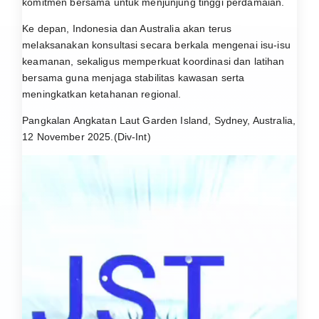
komitmen bersama untuk menjunjung tinggi perdamaian.
Ke depan, Indonesia dan Australia akan terus
melaksanakan konsultasi secara berkala mengenai isu-isu
keamanan, sekaligus memperkuat koordinasi dan latihan
bersama guna menjaga stabilitas kawasan serta
meningkatkan ketahanan regional.
Pangkalan Angkatan Laut Garden Island, Sydney, Australia,
12 November 2025.(Div-Int)
P
e
m
u
t
a
r
V
i
d