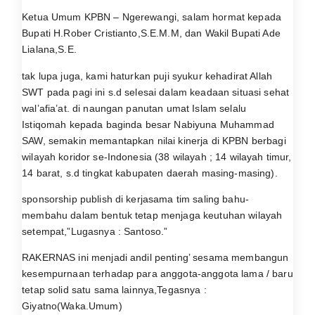
Ketua Umum KPBN – Ngerewangi, salam hormat kepada
Bupati H.Rober Cristianto,S.E.M.M, dan Wakil Bupati Ade
Lialana,S.E.
tak lupa juga, kami haturkan puji syukur kehadirat Allah
SWT pada pagi ini s.d selesai dalam keadaan situasi sehat
wal’afia’at. di naungan panutan umat Islam selalu
Istiqomah kepada baginda besar Nabiyuna Muhammad
SAW, semakin memantapkan nilai kinerja di KPBN berbagi
wilayah koridor se-Indonesia (38 wilayah ; 14 wilayah timur,
14 barat, s.d tingkat kabupaten daerah masing-masing).
sponsorship publish di kerjasama tim saling bahu-
membahu dalam bentuk tetap menjaga keutuhan wilayah
setempat,”Lugasnya : Santoso.”
RAKERNAS ini menjadi andil penting’ sesama membangun
kesempurnaan terhadap para anggota-anggota lama / baru
tetap solid satu sama lainnya,Tegasnya :
Giyatno(Waka.Umum)