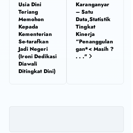
Usia Dini
Karanganyar
v
Teriang
– Satu
Memohon
Data,Statistik
i
Kepada
Tingkat
Kementerian
Kinerja
g
Se-tarafkan
“Penanggulan
Jadi Negeri
gan*< Masih ?
a
(Ironi Dedikasi
. . ."
Diawali
s
Ditingkat Dini)
i
p
o
s