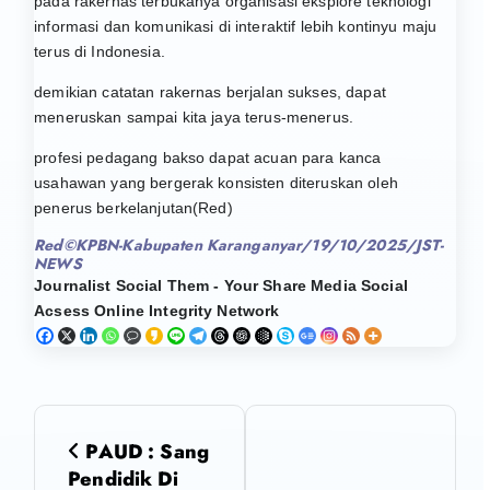
pada rakernas terbukanya organisasi eksplore teknologi
informasi dan komunikasi di interaktif lebih kontinyu maju
terus di Indonesia.
demikian catatan rakernas berjalan sukses, dapat
meneruskan sampai kita jaya terus-menerus.
profesi pedagang bakso dapat acuan para kanca
usahawan yang bergerak konsisten diteruskan oleh
penerus berkelanjutan(Red)
Red©KPBN-Kabupaten Karanganyar/19/10/2025/JST-
NEWS
Journalist Social Them - Your Share Media Social
Acsess Online Integrity Network
N
PAUD : Sang
a
Pendidik Di