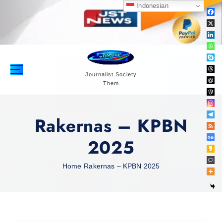
S
Indonesian
k
i
p
t
o
c
Journalist Society
Them
o
n
t
Rakernas – KPBN
e
n
2025
t
Home
Rakernas – KPBN 2025