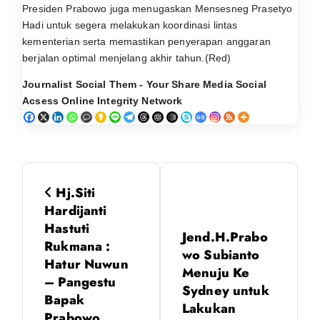
Presiden Prabowo juga menugaskan Mensesneg Prasetyo
Hadi untuk segera melakukan koordinasi lintas
kementerian serta memastikan penyerapan anggaran
berjalan optimal menjelang akhir tahun.(Red)
Journalist Social Them - Your Share Media Social
Acsess Online Integrity Network
N
Hj.Siti
a
Hardijanti
Hastuti
Jend.H.Prabo
v
Rukmana :
wo Subianto
Hatur Nuwun
i
Menuju Ke
– Pangestu
Sydney untuk
Bapak
g
Lakukan
Prabowo