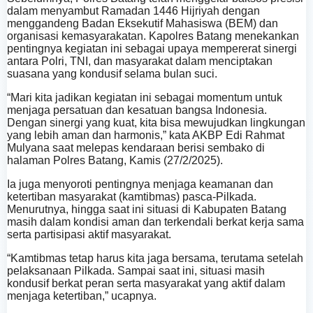
dalam menyambut Ramadan 1446 Hijriyah dengan
menggandeng Badan Eksekutif Mahasiswa (BEM) dan
organisasi kemasyarakatan. Kapolres Batang menekankan
pentingnya kegiatan ini sebagai upaya mempererat sinergi
antara Polri, TNI, dan masyarakat dalam menciptakan
suasana yang kondusif selama bulan suci.
“Mari kita jadikan kegiatan ini sebagai momentum untuk
menjaga persatuan dan kesatuan bangsa Indonesia.
Dengan sinergi yang kuat, kita bisa mewujudkan lingkungan
yang lebih aman dan harmonis,” kata AKBP Edi Rahmat
Mulyana saat melepas kendaraan berisi sembako di
halaman Polres Batang, Kamis (27/2/2025).
Ia juga menyoroti pentingnya menjaga keamanan dan
ketertiban masyarakat (kamtibmas) pasca-Pilkada.
Menurutnya, hingga saat ini situasi di Kabupaten Batang
masih dalam kondisi aman dan terkendali berkat kerja sama
serta partisipasi aktif masyarakat.
“Kamtibmas tetap harus kita jaga bersama, terutama setelah
pelaksanaan Pilkada. Sampai saat ini, situasi masih
kondusif berkat peran serta masyarakat yang aktif dalam
menjaga ketertiban,” ucapnya.