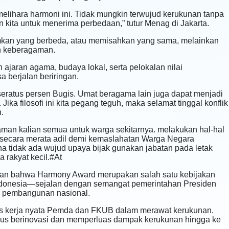
elihara harmoni ini. Tidak mungkin terwujud kerukunan tanpa
 kita untuk menerima perbedaan,” tutur Menag di Jakarta.
mkan yang berbeda, atau memisahkan yang sama, melainkan
h keberagaman.
jaran agama, budaya lokal, serta pelokalan nilai
 berjalan beriringan.
seratus persen Bugis. Umat beragama lain juga dapat menjadi
ika filosofi ini kita pegang teguh, maka selamat tinggal konflik
.
man kalian semua untuk warga sekitarnya. melakukan hal-hal
 secara merata adil demi kemaslahatan Warga Negara
a tidak ada wujud upaya bijak gunakan jabatan pada letak
 rakyat kecil.#At
an bahwa Harmony Award merupakan salah satu kebijakan
Indonesia—sejalan dengan semangat pemerintahan Presiden
i pembangunan nasional.
as kerja nyata Pemda dan FKUB dalam merawat kerukunan.
erus berinovasi dan memperluas dampak kerukunan hingga ke