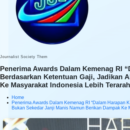
Journalist Society Them
Penerima Awards Dalam Kemenag RI “D
Berdasarkan Ketentuan Gaji, Jadikan
Ke Masyarakat Indonesia Lebih Terarah
Home
Penerima Awards Dalam Kemenag RI “Dalam Harapan Ked
Bukan Sekedar Janji Manis Namun Berikan Dampak Ke Ma