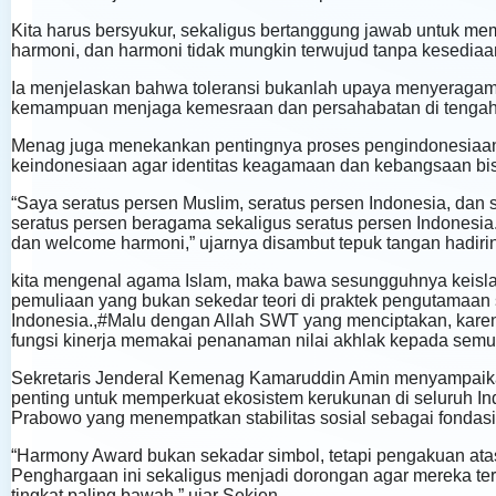
Kita harus bersyukur, sekaligus bertanggung jawab untuk mem
harmoni, dan harmoni tidak mungkin terwujud tanpa kesediaan
Ia menjelaskan bahwa toleransi bukanlah upaya menyeraga
kemampuan menjaga kemesraan dan persahabatan di tenga
Menag juga menekankan pentingnya proses pengindonesiaan a
keindonesiaan agar identitas keagamaan dan kebangsaan bisa
“Saya seratus persen Muslim, seratus persen Indonesia, dan 
seratus persen beragama sekaligus seratus persen Indonesia. J
dan welcome harmoni,” ujarnya disambut tepuk tangan hadirin
kita mengenal agama Islam, maka bawa sesungguhnya keisla
pemuliaan yang bukan sekedar teori di praktek pengutamaan
Indonesia.,#Malu dengan Allah SWT yang menciptakan, karen
fungsi kinerja memakai penanaman nilai akhlak kepada semua
Sekretaris Jenderal Kemenag Kamaruddin Amin menyampaik
penting untuk memperkuat ekosistem kerukunan di seluruh 
Prabowo yang menempatkan stabilitas sosial sebagai fondas
“Harmony Award bukan sekadar simbol, tetapi pengakuan at
Penghargaan ini sekaligus menjadi dorongan agar mereka t
tingkat paling bawah,” ujar Sekjen.