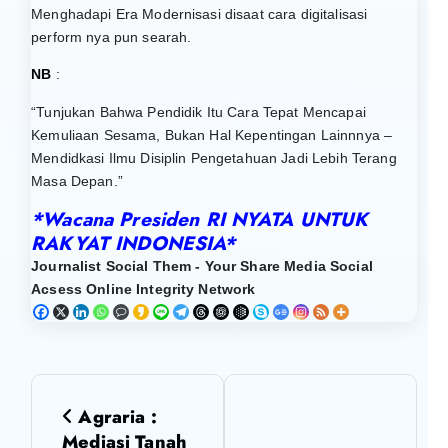
Menghadapi Era Modernisasi disaat cara digitalisasi
perform nya pun searah.
NB
:
“Tunjukan Bahwa Pendidik Itu Cara Tepat Mencapai
Kemuliaan Sesama, Bukan Hal Kepentingan Lainnnya –
Mendidkasi Ilmu Disiplin Pengetahuan Jadi Lebih Terang
Masa Depan.”
*Wacana Presiden RI NYATA UNTUK
RAKYAT INDONESIA*
Journalist Social Them - Your Share Media Social
Acsess Online Integrity Network
N
Agraria :
a
Mediasi Tanah