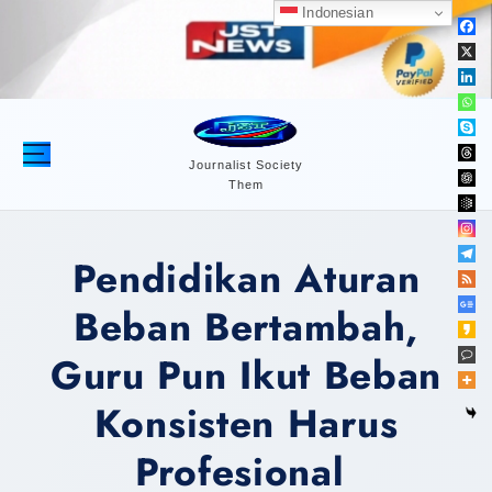
S
Indonesian
k
i
p
t
o
c
Journalist Society
Them
o
n
t
Pendidikan Aturan
e
n
Beban Bertambah,
t
Guru Pun Ikut Beban
Konsisten Harus
Profesional