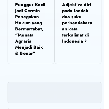
Punggur Kecil
Adjektiva diri
v
Jadi Cermin
pada faedah
Penegakan
dua suku
i
Hukum yang
perbendahara
Bermartabat,
an kata
g
“Menata
terkalimat di
Agraria
Indonesia
a
Menjadi Baik
& Benar”
s
i
p
o
s