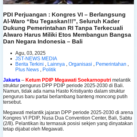
PDI Perjuangan : Kongres VI – Berlangsung
Al-Waro “Ibu Tegaskan!!!”, Seluruh Kader
Dukung Pemerintahan RI Tanpa Terkecuali
Alwaro Harus Miliki Etos Membangun Bangsa
Dan Negara Indonesia – Bali
Agu, 03, 2025
JST-NEWS MEDIA
Berita Terkini
,
Lainnya
,
Organisasi
,
Pemerintahan
,
Plus News
,
Politik
Jakarta
–
Ketum PDIP Megawati Soekarnoputri
melantik
struktur pengurus DPP PDIP periode 2025-2030 di Bali.
Namun, tidak ada nama Hasto Kristiyanto dalam struktur
pengurus baru partai berlambang banteng moncong putih
tersebut.
Megawati melantik jajaran DPP periode 2025-2030 di arena
Kongres VI PDIP, Nusa Dua Convention Center, Bali, Sabtu
(2/8). Pelantikan itu termasuk posisi sekjen yang dinyatakan
tetap dijabat oleh Megawati.