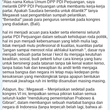
“Atas nama Ketua Umum DPP PDI Perjuangan, saya
melantik DPP PDI Perjuangan untuk membantu kerja-kerja
partai. Apakah Saudara bersedia untuk dilantik?” tanya
Megawati saat pengambilan sumpah pelantikan.
“Bersedia!” jawab para pengurus serentak pada kongres
yang diadakan, (Bali).
hal ini menjadi acuan para kader serta elemensi seluruh
partai PDI Perjuangan dalam sebuah kehidupan roda politik,
hal ini pun menjadi kebersamaan yang lebih mulia lagi.
tidak menjadi mutu profesional di kualitas, kuantitas partai
“jangan sampai merosot nilai akhlakul karimah “, dasar nya
menjadi sebuah partai besar / kecil itu menjaga keutuhan
keadilan, sosial, budi pekerti luhur cara kinerja yang baru
untuk bersinergi pada tatanan tanpa tak kenal waton kerso,
tanpa batas hak dan kewajiban itu andil tertib menjaga
semua bangsa dan negara ini tetap maju kedepan pintu
kesuksesan yang mendongkrak tanpa apapun bentukan
merusak jiwa/raga ruh ini tertitip disanubari masing-masing.
Adapun, Ibu : Megawati – Menjelaskan sedetail pada
kongres VI ini, tempatkan semua pikiran kalian semua
seluruh kader “mendukung pemerintahan Prabowo &
Gibran”, dalam membangun sebuah martabat bangsa dan
negara di Indonesia (tanpa terpecah belah lagi, bahwa al-