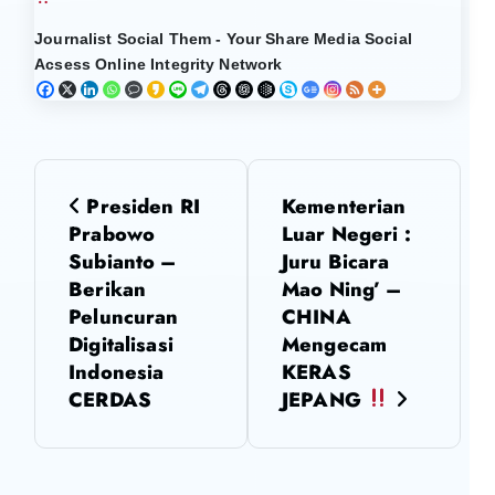
Journalist Social Them - Your Share Media Social
Acsess Online Integrity Network
N
Presiden RI
Kementerian
a
Prabowo
Luar Negeri :
Subianto –
Juru Bicara
v
Berikan
Mao Ning’ –
Peluncuran
CHINA
i
Digitalisasi
Mengecam
Indonesia
KERAS
g
CERDAS
JEPANG
a