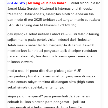
JST-NEWS
|
Merangkai Kisah Indah
– Mulai Mendunia Ke
Jagad Mata Sorotan Nasional & Internasional (Indosiar
“Memang Untuk Anda”), sinergitas sinetron andalan tua
dan muda di era 2025 terbitan dari tangan manis sutradara
; Agusti Tanjung dan M.Irhasani(17/11/2025)
gak nyangka sobat netizens abad ke – 25 ini telah dilarung
sajian manis pada pertelevisian industri dari “Indosiar –
Telah masuk sebentar lagi bergempita di Tahun Ke – 30
memberikan kontribusi penyiaran apik di sniper rundukan
para emak-emak, tua dan muda kaum gen-z mencapai
triliunan viewers.
media satu ini patut diberikan plakat gelar MURI
penyandang film drama seri sinetron yang seru di mata-
mata semua rakyat tercinta dikalangan slow (high class
sekali simple), spektakuler tentunya.
siapa yang mengenal? para pemerhati dari pemeran
sebuah kulikan sinetron para pengamat – jadi ikut
mencermati aksi beliau semua di dunia layar Tv.