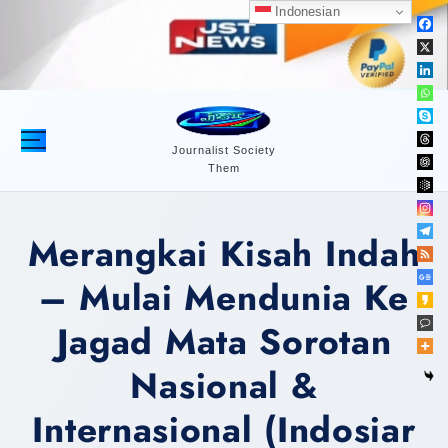
S
Indonesian
k
i
p
t
o
c
Journalist Society
Them
o
n
t
Merangkai Kisah Indah
e
n
– Mulai Mendunia Ke
t
Jagad Mata Sorotan
Nasional &
Internasional (Indosiar