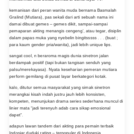
kemanisan dari peran wanita muda bernama Basmalah
Gralind (Mutiara), pas sekali dari arti sebuah nama ini
damai dibuat gemes – gemes dikit, sampai-sampai
pemaparan akting menangis cengeng’, atau tegar, disiplin
dalam papas muka yang nyebelin bingitsssss . . . (buat ;
para kaum gender pria/wanita), jadi lebih unique lips.
sangat cool, n beraroma magis dunia sinetron jalan
berdampak positif (tapi bukan tangisan senduh yang
palsu/merekayasa). Nyata keseharian pemeran mutiara
perform gemilang di pusat layar berkategori kotak.
kalo, ditutur semua masyarakat yang simak sinetron
merangkai kisah indah justru jauh lebih konsisten,
kompeten, menunjukan drama series sederhana muncul di
linier mata “jadi terenyuh adab cara sikap emosional
dapet”.
adapun lawan tandem dari akting para pemain terbaik
Indosiar duduki rating – terpopuler di Indonesia.