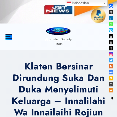
S
Indonesian
k
i
p
t
o
c
Journalist Society
Them
o
n
t
Klaten Bersinar
e
n
Dirundung Suka Dan
t
Duka Menyelimuti
Keluarga – Innalilahi
Wa Innailaihi Rojiun