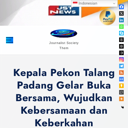
S
Indonesian
k
i
p
t
o
c
Journalist Society
Them
o
n
t
Kepala Pekon Talang
e
n
Padang Gelar Buka
t
Bersama, Wujudkan
Kebersamaan dan
Keberkahan