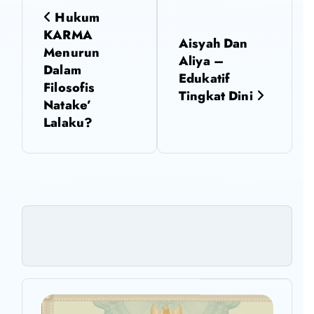
N
Hukum
a
KARMA
Aisyah Dan
Menurun
Aliya –
v
Dalam
Edukatif
Filosofis
i
Tingkat Dini
Natake’
Lalaku?
g
a
s
i
p
o