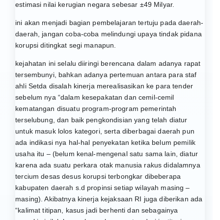
estimasi nilai kerugian negara sebesar ±49 Milyar.
ini akan menjadi bagian pembelajaran tertuju pada daerah-
daerah, jangan coba-coba melindungi upaya tindak pidana
korupsi ditingkat segi manapun.
kejahatan ini selalu diiringi berencana dalam adanya rapat
tersembunyi, bahkan adanya pertemuan antara para staf
ahli Setda disalah kinerja merealisasikan ke para tender
sebelum nya “dalam kesepakatan dan cemil-cemil
kematangan disuatu program-program pemerintah
terselubung, dan baik pengkondisian yang telah diatur
untuk masuk lolos kategori, serta diberbagai daerah pun
ada indikasi nya hal-hal penyekatan ketika belum pemilik
usaha itu – (belum kenal-mengenal satu sama lain, diatur
karena ada suatu perkara otak manusia rakus didalamnya
tercium desas desus korupsi terbongkar dibeberapa
kabupaten daerah s.d propinsi setiap wilayah masing –
masing). Akibatnya kinerja kejaksaan RI juga diberikan ada
“kalimat titipan, kasus jadi berhenti dan sebagainya