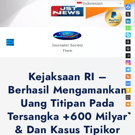
S
Indonesian
k
i
p
t
o
c
Journalist Society
Them
o
n
t
Kejaksaan RI –
e
n
Berhasil Mengamankan
t
Uang Titipan Pada
Tersangka +600 Milyar
& Dan Kasus Tipikor