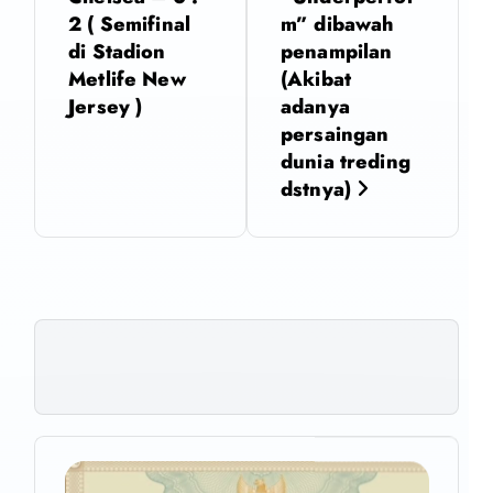
2 ( Semifinal
m” dibawah
g
di Stadion
penampilan
Metlife New
(Akibat
a
Jersey )
adanya
persaingan
s
dunia treding
dstnya)
i
p
o
s