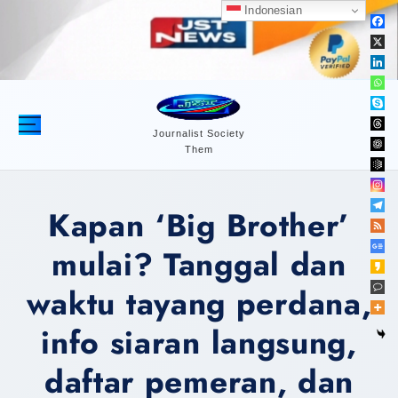
S
Indonesian
k
i
p
t
o
c
Journalist Society
Them
o
n
t
Kapan ‘Big Brother’
e
n
mulai? Tanggal dan
t
waktu tayang perdana,
info siaran langsung,
daftar pemeran, dan