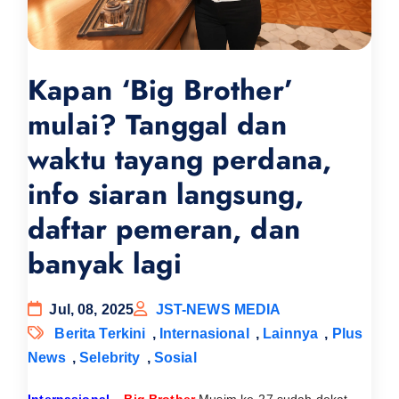
Kapan ‘Big Brother’
mulai? Tanggal dan
waktu tayang perdana,
info siaran langsung,
daftar pemeran, dan
banyak lagi
Jul, 08, 2025
JST-NEWS MEDIA
Berita Terkini
,
Internasional
,
Lainnya
,
Plus
News
,
Selebrity
,
Sosial
Internasional
–
Big Brother
Musim ke-27 sudah dekat,