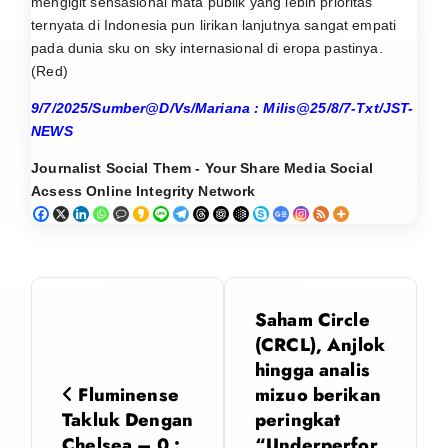
mengigit sensasional mata publik yang lebih prioritas
ternyata di Indonesia pun lirikan lanjutnya sangat empati
pada dunia sku on sky internasional di eropa pastinya.
(Red)
9/7/2025/Sumber@D/Vs/Mariana : Milis@25/8/7-Txt/JST-
NEWS
Journalist Social Them - Your Share Media Social
Acsess Online Integrity Network
N
Saham Circle
a
(CRCL), Anjlok
hingga analis
v
Fluminense
mizuo berikan
Takluk Dengan
peringkat
i
Chelsea – 0 :
“Underperfor