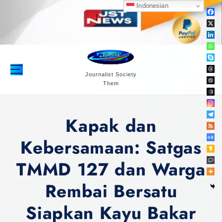
S
Indonesian
k
i
p
t
o
c
Journalist Society
Them
o
n
t
Kapak dan
e
n
Kebersamaan: Satgas
t
TMMD 127 dan Warga
Rembai Bersatu
Siapkan Kayu Bakar