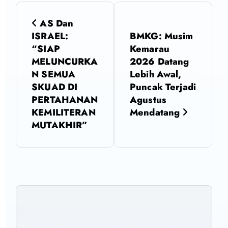
N
AS Dan
a
ISRAEL:
BMKG: Musim
“SIAP
Kemarau
v
MELUNCURKA
2026 Datang
N SEMUA
Lebih Awal,
i
SKUAD DI
Puncak Terjadi
PERTAHANAN
Agustus
g
KEMILITERAN
Mendatang
MUTAKHIR”
a
s
i
p