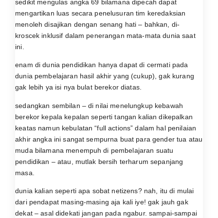
sedikit mengulas angka 69 bilamana dipecah dapat
mengartikan luas secara penelusuran tim keredaksian
menoleh disajikan dengan senang hati – bahkan, di-
kroscek inklusif dalam penerangan mata-mata dunia saat
ini.
enam di dunia pendidikan hanya dapat di cermati pada
dunia pembelajaran hasil akhir yang (cukup), gak kurang
gak lebih ya isi nya bulat berekor diatas.
sedangkan sembilan – di nilai menelungkup kebawah
berekor kepala kepalan seperti tangan kalian dikepalkan
keatas namun kebulatan “full actions” dalam hal penilaian
akhir angka ini sangat sempurna buat para gender tua atau
muda bilamana menempuh di pembelajaran suatu
pendidikan – atau, mutlak bersih terharum sepanjang
masa.
dunia kalian seperti apa sobat netizens? nah, itu di mulai
dari pendapat masing-masing aja kali iye! gak jauh gak
dekat – asal didekati jangan pada ngabur. sampai-sampai