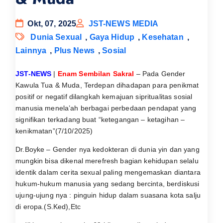
Okt, 07, 2025
JST-NEWS MEDIA
Dunia Sexual
,
Gaya Hidup
,
Kesehatan
,
Lainnya
,
Plus News
,
Sosial
JST-NEWS
|
Enam Sembilan Sakral
– Pada Gender
Kawula Tua & Muda, Terdepan dihadapan para penikmat
positif or negatif dilangkah kemajuan sipritualitas sosial
manusia menela’ah berbagai perbedaan pendapat yang
signifikan terkadang buat “ketegangan – ketagihan –
kenikmatan”(7/10/2025)
Dr.Boyke – Gender nya kedokteran di dunia yin dan yang
mungkin bisa dikenal merefresh bagian kehidupan selalu
identik dalam cerita sexual paling mengemaskan diantara
hukum-hukum manusia yang sedang bercinta, berdiskusi
ujung-ujung nya : pinguin hidup dalam suasana kota salju
di eropa.(S.Ked),Etc