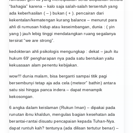
“bahagia” karena – kalo saja salah-salah tersentuh yang
ada keberhasilan ( – ) bukan ( + ). pencairan dari
kekentalan/kematengan kurang balance – menurut para
ahli di rumusan hidup atau keseimbangan, dunia : ( yin
yang ) jauh lebig tinggi mendatangkan ruang segalanya
tersirat “we are strong”.
kedokteran ahli psikologis mengungkap : dekat – jauh itu
hukum 69′ pengharapan nya pada satu bentukan yaitu
kekuasaan alam penentu kebijakan.
wow!!! dunia malam, bisa berganti sampai titik pagi
bersembunyi tetap aja ada cela (meteor” bathin) antara
satu sisi hingga panca indera – dapat menampik
kekosongan.
6 angka dalam keislaman (Rukun Iman) – dipakai pada
runutan ibnu khaldun, mengulas bagian kesehatan ada
berantai-rantai disuatu pencapaian kepada Tuhan-Nya.
dapat runtuh kah? tentunya (ada dilisan tertutur benar) –