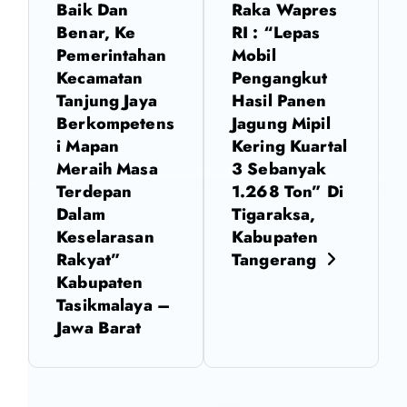
i
Baik Dan
Raka Wapres
Benar, Ke
RI : “Lepas
g
Pemerintahan
Mobil
Kecamatan
Pengangkut
a
Tanjung Jaya
Hasil Panen
Berkompetens
Jagung Mipil
s
i Mapan
Kering Kuartal
Meraih Masa
3 Sebanyak
i
Terdepan
1.268 Ton” Di
Dalam
Tigaraksa,
p
Keselarasan
Kabupaten
Rakyat”
Tangerang
o
Kabupaten
Tasikmalaya –
s
Jawa Barat