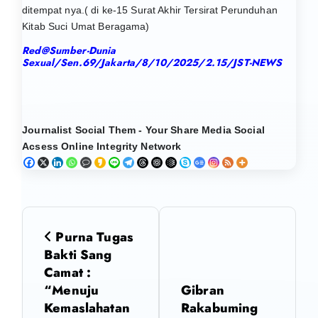
ditempat nya.( di ke-15 Surat Akhir Tersirat Perunduhan
Kitab Suci Umat Beragama)
Red@Sumber-Dunia
Sexual/Sen.69/Jakarta/8/10/2025/2.15/JST-NEWS
Journalist Social Them - Your Share Media Social
Acsess Online Integrity Network
N
Purna Tugas
a
Bakti Sang
Camat :
v
“Menuju
Gibran
Kemaslahatan
Rakabuming