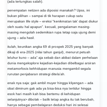
(ada tertungkas salah).
penempatan netizen ada diposisi manakah? Upss, ini
bukan pilihan – sampai di tik harapan cukup satu
merupakan life style – ereksi “kenikmatan tak’ dapat diukur
oleh suatu hal apapun”. kecuali, pengalaman masing-
masing mengolah sedemikian rupa tetap saja ujung demi
ujung – ada hasil.
itulah, keunikan angka 69 di prospek 2025 yang banyak
dikaji di era-2025 (nilai tahun ganjul), menurut petuah
leluhur kuno – ada” aja sebab dan akibat dalam perhelaan
dunia mengeksplore kejadian-kejadian dibelbagai arsiran
metamorfosis kehhidupan manusia mengambil segala
runutan penjabaran strategi ditela’ah.
enak nya saja: gak ambil muyer hingga kliyengan – ada
obat diminum gak ada ya bisa-bisa nya tertidur hingga
esok hari masih kah bisa bertemu di kehidupan
selanjutnya> dibolak – balik tetap angka itu tak berubah,
hanya sebagai pembelajaran deduksi hari ini selesai