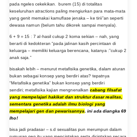
pada ngeles cekekikan. burem (15) di totalitas
keseluruhan atractions paling mengiurkan para mata-mata
yang genit memakai kamuflase jenaka – ke tirii”an seperti
dewasa namun (belum tahu dikorek sampai menyala).
6 + 9 = 15 : 7 al-hasil cukup 2 koma sekian – nah, yang
berarti di kedokteran “pada jalinan kasih percintaan di
keluarga – memiliki keluarga berencana, katanya :”cukup 2
anak saja.”
bisakah lebih – menurut metafisika genetika, dalam aturan
bukan sebagai konsep yang berdiri atas? tepatnya
“Metafisika genetika” bukan konsep yang berdiri
sendiri;
metafisika kajian mengnenalkan
cabang filsafat
yang mempelajari hakikat dan struktur dasar realitas,
sementara genetika adalah ilmu biologi yang
mempelajari gen dan pewarisannya
. ini ada diangka 69
lho!
bisa jadi pradasar – s.d sexualitas pun merumpun dalam
rumusan gen itu yang menciptakan serta diciptakan secara