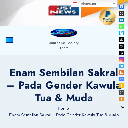
S
Indonesian
k
i
p
t
o
c
Journalist Society
Them
o
n
t
Enam Sembilan Sakral
e
n
– Pada Gender Kawula
t
Tua & Muda
Home
Enam Sembilan Sakral – Pada Gender Kawula Tua & Muda