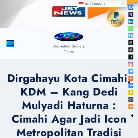
S
Indonesian
k
i
p
t
o
c
Journalist Society
Them
o
n
t
Dirgahayu Kota Cimahi,
e
n
KDM – Kang Dedi
t
Mulyadi Haturna :
Cimahi Agar Jadi Icon
Metropolitan Tradisi