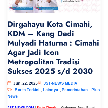
Dirgahayu Kota Cimahi,
KDM – Kang Dedi
Mulyadi Haturna : Cimahi
Agar Jadi Icon
Metropolitan Tradisi
Sukses 2025 s/d 2030
Jun, 22, 2025
JST-NEWS MEDIA
Berita Terkini
,
Lainnya
,
Pemerintahan
,
Plus
News
JST-NEWS.COM
|
Kota Cimahi
– Gubernur Jawa Barat