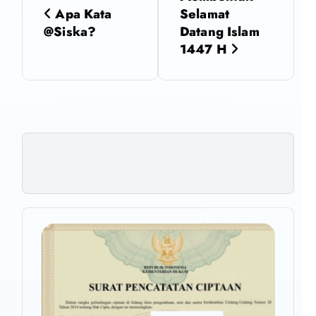
a
Apa Kata
Selamat
@Siska?
Datang Islam
v
1447 H
i
g
a
s
i
p
o