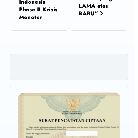
Indonesia
a
LAMA atau
Phase II Krisis
BARU”
Moneter
s
i
p
o
s