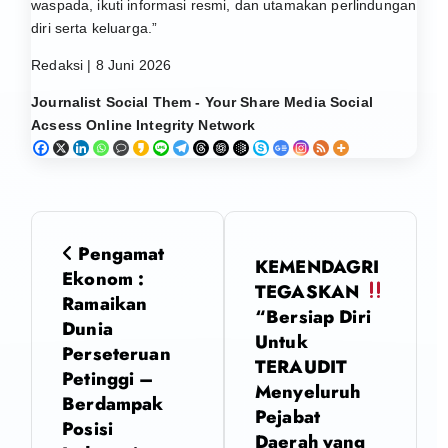
waspada, ikuti informasi resmi, dan utamakan perlindungan
diri serta keluarga.”
Redaksi | 8 Juni 2026
Journalist Social Them - Your Share Media Social
Acsess Online Integrity Network
N
Pengamat
KEMENDAGRI
a
Ekonom :
TEGASKAN
Ramaikan
“Bersiap Diri
v
Dunia
Untuk
Perseteruan
i
TERAUDIT
Petinggi –
Menyeluruh
Berdampak
g
Pejabat
Posisi
Daerah yang