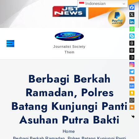
S
Indonesian
k
i
p
t
o
c
Journalist Society
Them
o
n
t
Berbagi Berkah
e
n
Ramadan, Polres
t
Batang Kunjungi Panti
Asuhan Putra Bakti
Home
Berbagi Berkah Ramadan, Polres Batang Kunjungi Panti