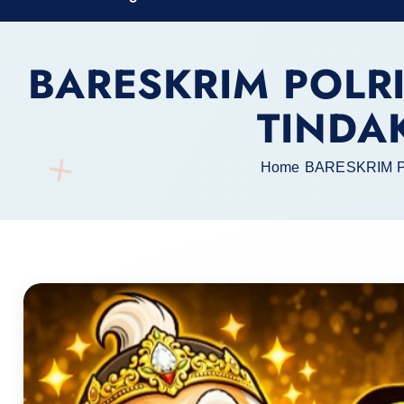
h
f
BARESKRIM POLRI
o
r
TINDA
:
Home
BARESKRIM P