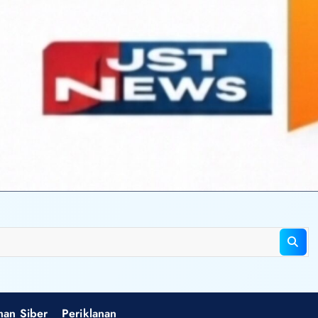
an Siber
Periklanan