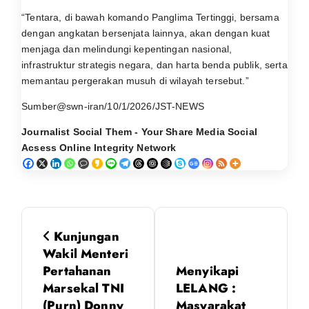
“Tentara, di bawah komando Panglima Tertinggi, bersama
dengan angkatan bersenjata lainnya, akan dengan kuat
menjaga dan melindungi kepentingan nasional,
infrastruktur strategis negara, dan harta benda publik, serta
memantau pergerakan musuh di wilayah tersebut.”
Sumber@swn-iran/10/1/2026/JST-NEWS
Journalist Social Them - Your Share Media Social
Acsess Online Integrity Network
N
Kunjungan
a
Wakil Menteri
Pertahanan
Menyikapi
v
Marsekal TNI
LELANG :
(Purn) Donny
Masyarakat