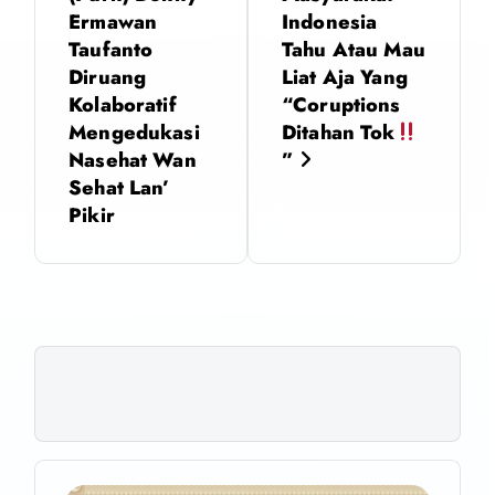
i
Ermawan
Indonesia
Taufanto
Tahu Atau Mau
g
Diruang
Liat Aja Yang
Kolaboratif
“Coruptions
a
Mengedukasi
Ditahan Tok
Nasehat Wan
”
s
Sehat Lan’
Pikir
i
p
o
s