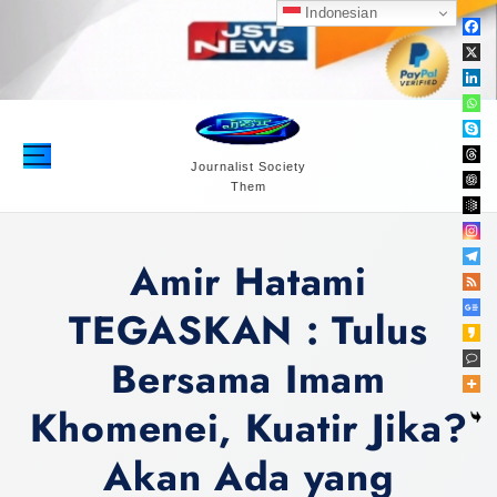
S
Indonesian
k
i
p
t
o
c
Journalist Society
Them
o
n
t
Amir Hatami
e
n
TEGASKAN : Tulus
t
Bersama Imam
Khomenei, Kuatir Jika?
Akan Ada yang