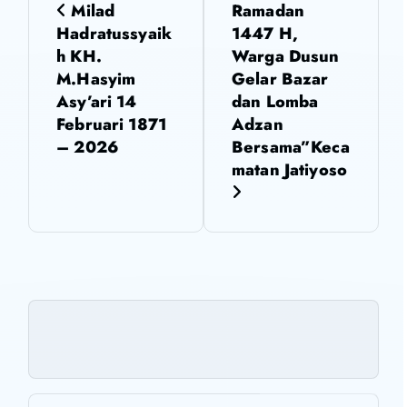
Milad
Ramadan
v
Hadratussyaik
1447 H,
h KH.
Warga Dusun
i
M.Hasyim
Gelar Bazar
Asy’ari 14
dan Lomba
g
Februari 1871
Adzan
– 2026
Bersama”Keca
a
matan Jatiyoso
s
i
p
o
s