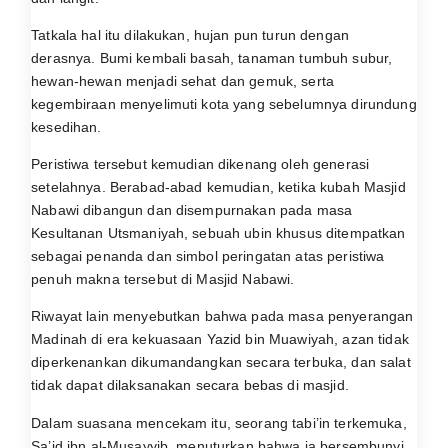
Tatkala hal itu dilakukan, hujan pun turun dengan
derasnya. Bumi kembali basah, tanaman tumbuh subur,
hewan-hewan menjadi sehat dan gemuk, serta
kegembiraan menyelimuti kota yang sebelumnya dirundung
kesedihan.
Peristiwa tersebut kemudian dikenang oleh generasi
setelahnya. Berabad-abad kemudian, ketika kubah Masjid
Nabawi dibangun dan disempurnakan pada masa
Kesultanan Utsmaniyah, sebuah ubin khusus ditempatkan
sebagai penanda dan simbol peringatan atas peristiwa
penuh makna tersebut di Masjid Nabawi.
Riwayat lain menyebutkan bahwa pada masa penyerangan
Madinah di era kekuasaan Yazid bin Muawiyah, azan tidak
diperkenankan dikumandangkan secara terbuka, dan salat
tidak dapat dilaksanakan secara bebas di masjid.
Dalam suasana mencekam itu, seorang tabi’in terkemuka,
Sa’id ibn al-Musayyib, menuturkan bahwa ia bersembunyi