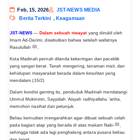
Feb, 15, 2026
JST-NEWS MEDIA
Berita Terkini
,
Keagamaan
JST-NEWS
—
Dalam sebuah riwayat
yang dinukil oleh
Imam Ad-Darimi, disebutkan bahwa setelah wafatnya
Rasulullah ﷺ,
Kota Madinah pernah dilanda kekeringan dan paceklik
yang sangat berat. Tanah mengering, tanaman mati, dan
kehidupan masyarakat berada dalam kesulitan yang
mendalam.(15/2)
Dalam kondisi genting itu, penduduk Madinah mendatangi
Ummul Mukminin, Sayyidah ‘Aisyah radhiyallahu ‘anha,
memohon nasihat dan petunjuk.
Beliau kemudian mengarahkan agar dibuat sebuah celah
pada bagian atap yang berada di atas makam Nabi ﷺ,
sehingga tidak ada lagi penghalang antara pusara beliau
dan langit.