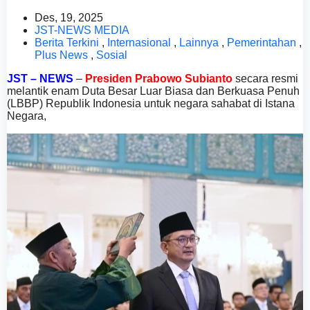
Des, 19, 2025
JST-NEWS MEDIA
Berita Terkini
,
Internasional
,
Lainnya
,
Pemerintahan
,
Plus News
,
Sosial
JST – NEWS
–
Presiden Prabowo Subianto
secara resmi
melantik enam Duta Besar Luar Biasa dan Berkuasa Penuh
(LBBP) Republik Indonesia untuk negara sahabat di Istana
Negara,