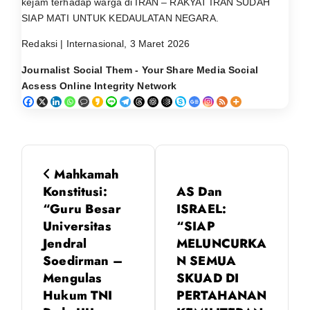
kejam terhadap warga di IRAN – RAKYAT IRAN SUDAH
SIAP MATI UNTUK KEDAULATAN NEGARA.
Redaksi | Internasional, 3 Maret 2026
Journalist Social Them - Your Share Media Social
Acsess Online Integrity Network
N
Mahkamah
a
Konstitusi:
AS Dan
“Guru Besar
ISRAEL:
v
Universitas
“SIAP
Jendral
MELUNCURKA
i
Soedirman –
N SEMUA
Mengulas
SKUAD DI
g
Hukum TNI
PERTAHANAN