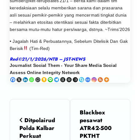
sumber@ket-terupdates’21/1 – berita kami dalam tim
keredaksiaan selalu memberikan sarana dan prasarana
asli sesuai pemikir-pemikir yang mencermati tingkat dunia
– melahirkan etositas otentikasi sesuai fakta diterbitkan
bersama mutu-mutu hatur pers/warga, dstnya. ~Trims’2026
• Jagalah Hati & Perbuatannya, Sebelum Ditelisik Dan Gak
Berisik
(Tim-Red)
Red©21/1/2026/NTB – JST-NEWS
Journalist Social Them - Your Share Media Social
Acsess Online Integrity Network
N
Blackbox
a
Ditpolairud
pesawat
Polda Kalbar
ATR42-500
v
Perkuat
PKTHT