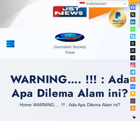
S
Indonesian
k
i
p
t
o
c
Journalist Society
Them
o
n
t
WARNING…. !!! : Ada
e
n
Apa Dilema Alam ini?
t
Home
WARNING…. !!! : Ada Apa Dilema Alam ini?