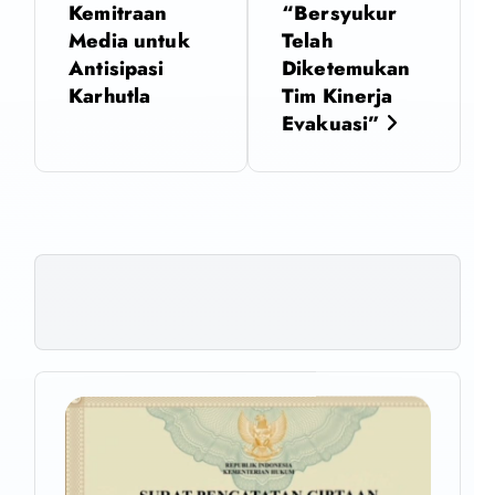
Kemitraan
“Bersyukur
i
Media untuk
Telah
Antisipasi
Diketemukan
g
Karhutla
Tim Kinerja
Evakuasi”
a
s
i
p
o
s