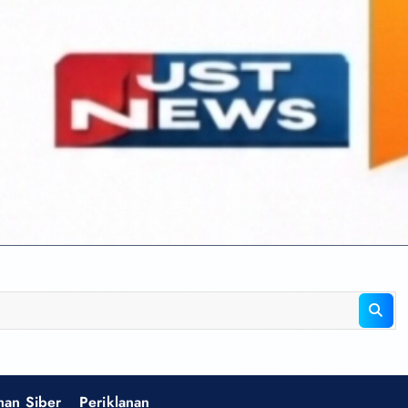
an Siber
Periklanan