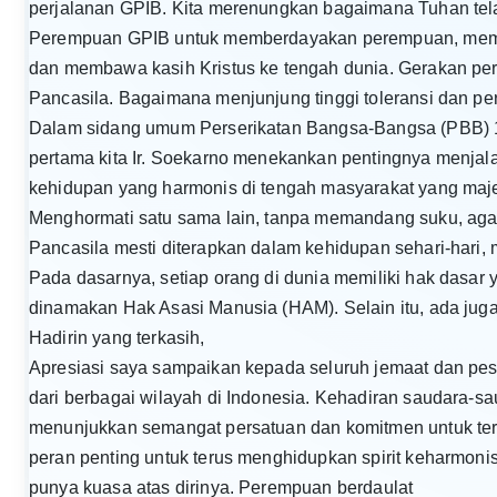
perjalanan GPIB. Kita merenungkan bagaimana Tuhan tela
Perempuan GPIB untuk memberdayakan perempuan, mem
dan membawa kasih Kristus ke tengah dunia. Gerakan pere
Pancasila. Bagaimana menjunjung tinggi toleransi dan pe
Dalam sidang umum Perserikatan Bangsa-Bangsa (PBB) 
pertama kita Ir. Soekarno menekankan pentingnya menjal
kehidupan yang harmonis di tengah masyarakat yang maj
Menghormati satu sama lain, tanpa memandang suku, agama
Pancasila mesti diterapkan dalam kehidupan sehari-hari
Pada dasarnya, setiap orang di dunia memiliki hak dasar 
dinamakan Hak Asasi Manusia (HAM). Selain itu, ada juga 
Hadirin yang terkasih,
Apresiasi saya sampaikan kepada seluruh jemaat dan pes
dari berbagai wilayah di Indonesia. Kehadiran saudara-sa
menunjukkan semangat persatuan dan komitmen untuk ter
peran penting untuk terus menghidupkan spirit keharmon
punya kuasa atas dirinya. Perempuan berdaulat