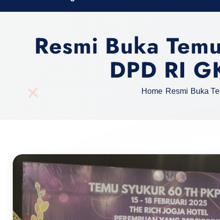
h
f
Resmi Buka Temu
o
r
DPD RI GK
:
Home
Resmi Buka Te