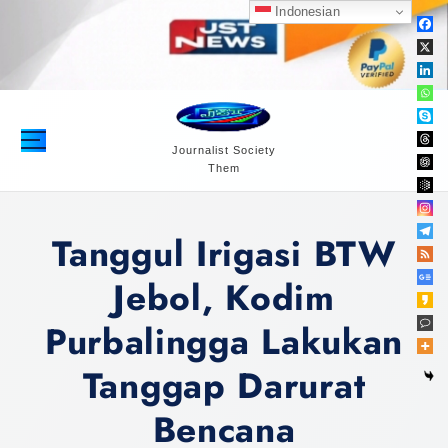
S
Indonesian
k
i
p
t
o
c
Journalist Society
Them
o
n
t
Tanggul Irigasi BTW
e
n
Jebol, Kodim
t
Purbalingga Lakukan
Tanggap Darurat
Bencana