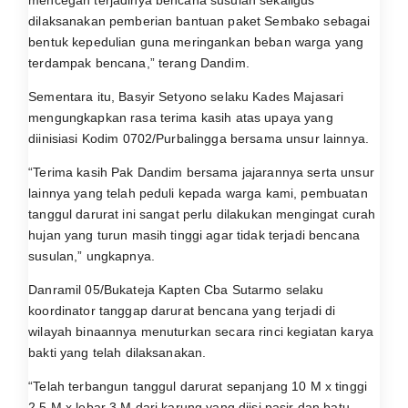
dilaksanakan pemberian bantuan paket Sembako sebagai
bentuk kepedulian guna meringankan beban warga yang
terdampak bencana,” terang Dandim.
Sementara itu, Basyir Setyono selaku Kades Majasari
mengungkapkan rasa terima kasih atas upaya yang
diinisiasi Kodim 0702/Purbalingga bersama unsur lainnya.
“Terima kasih Pak Dandim bersama jajarannya serta unsur
lainnya yang telah peduli kepada warga kami, pembuatan
tanggul darurat ini sangat perlu dilakukan mengingat curah
hujan yang turun masih tinggi agar tidak terjadi bencana
susulan,” ungkapnya.
Danramil 05/Bukateja Kapten Cba Sutarmo selaku
koordinator tanggap darurat bencana yang terjadi di
wilayah binaannya menuturkan secara rinci kegiatan karya
bakti yang telah dilaksanakan.
“Telah terbangun tanggul darurat sepanjang 10 M x tinggi
2,5 M x lebar 3 M dari karung yang diisi pasir dan batu