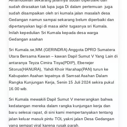
Alhamdulillah sekarang jalannya sudah diperbaiki dan
sudah dirasakan tak lupa juga Di dalam pertemuan juga
sudah disampaikan oleh sri kumala jalan masalah desa
Gedangan namun sampai sekarang belum diperbaiki dan
dipertanyakan lagi di masa akhir tugasnya sri Kumala.
Inilah kepedulian Sri Kumala kepada desa warga
Gedangan asahan
Sri Kumala.se,MM.(GERINDRA) Anggota DPRD Sumatera
Utara Bersama Kawan – kawan Dapil Sumut V Yang Lain di
antaranya Teyza Cimira Tisya(PDIP), Ebenejer
Sitorus(HANURA), Yahdi Khoir Harahap(PAN) turun ke
Kabupaten Asahan tepatnya di Samsat Asahan Dalam
Rangka Kunjungan Kerja, Senin 15 Juli 2024 sekira pukul
16.00 wib.
Sri Kumala mewakili Dapil Sumut V menerangkan bahwa
kedatangan mereka dalam rangka kunjungan kerja dan
baru selesai rapat, di sini kami mempertanyakan tentang
jalan keluar masuk pintu TOL yakni jalan Desa Gedangan
yang sempat viral karena rusak parah.