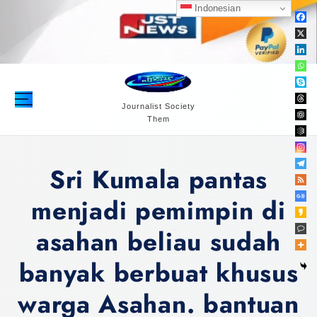
S
Indonesian
k
i
p
t
o
c
Journalist Society
Them
o
n
t
Sri Kumala pantas
e
n
menjadi pemimpin di
t
asahan beliau sudah
banyak berbuat khusus
warga Asahan. bantuan