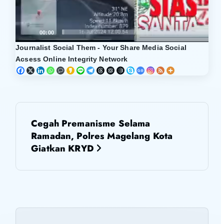
00:00
01
Journalist Social Them - Your Share Media Social
Acsess Online Integrity Network
N
Cegah Premanisme Selama
a
Ramadan, Polres Magelang Kota
Giatkan KRYD
v
i
g