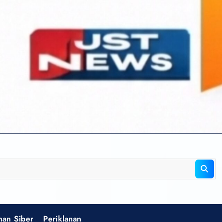
an Siber
Periklanan