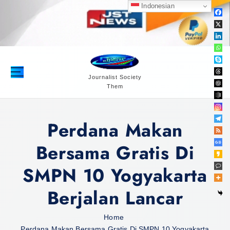
S
Indonesian
k
i
p
t
o
c
Journalist Society
Them
o
n
t
Perdana Makan
e
n
Bersama Gratis Di
t
SMPN 10 Yogyakarta
Berjalan Lancar
Home
Perdana Makan Bersama Gratis Di SMPN 10 Yogyakarta