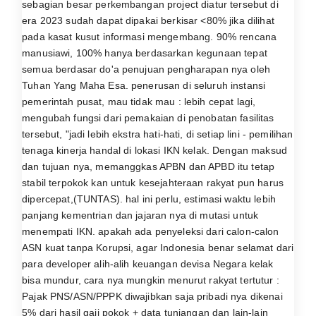
sebagian besar perkembangan project diatur tersebut di
era 2023 sudah dapat dipakai berkisar <80% jika dilihat
pada kasat kusut informasi mengembang. 90% rencana
manusiawi, 100% hanya berdasarkan kegunaan tepat
semua berdasar do'a penujuan pengharapan nya oleh
Tuhan Yang Maha Esa. penerusan di seluruh instansi
pemerintah pusat, mau tidak mau : lebih cepat lagi,
mengubah fungsi dari pemakaian di penobatan fasilitas
tersebut, "jadi lebih ekstra hati-hati, di setiap lini - pemilihan
tenaga kinerja handal di lokasi IKN kelak. Dengan maksud
dan tujuan nya, memanggkas APBN dan APBD itu tetap
stabil terpokok kan untuk kesejahteraan rakyat pun harus
dipercepat,(TUNTAS). hal ini perlu, estimasi waktu lebih
panjang kementrian dan jajaran nya di mutasi untuk
menempati IKN. apakah ada penyeleksi dari calon-calon
ASN kuat tanpa Korupsi, agar Indonesia benar selamat dari
para developer alih-alih keuangan devisa Negara kelak
bisa mundur, cara nya mungkin menurut rakyat tertutur :
Pajak PNS/ASN/PPPK diwajibkan saja pribadi nya dikenai
5% dari hasil gaji pokok + data tunjangan dan lain-lain