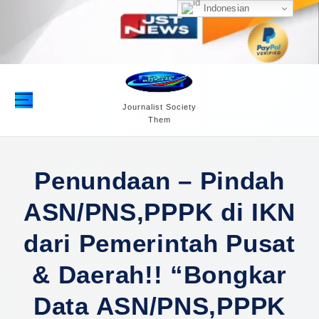
S
Indonesian
k
i
p
t
o
c
Journalist Society
Them
o
n
t
e
Penundaan – Pindah
n
ASN/PNS,PPPK di IKN
t
dari Pemerintah Pusat
& Daerah!! “Bongkar
Data ASN/PNS,PPPK