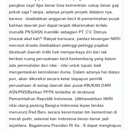
pangkas saja! Apa benar bisa kementrian cukup besar gaji
pokok saja? tanpa, adanya proyek-proyek didalam nya,
karena : disebabkan anggaran kecil di pemerintahan pusat
bahkan daerah pun dapat terjadi dikarenakan terlalu
munafik PNS/ASN memiliki sebagian PT, CV, Dstnya
(masuk akal kah? Rakyat bersuara, pantas keuangan NKRI
merosot drastis disebabkan petinggi-petinggi pejabat
disebuah daerah miliki hak memperkaya diri dari tak
berikan ruang perusahaan kecil berkembang yang belum
ada permodalan dari nilai - nilai untuk tujuan baik
mengentaskan kemiskinan dunia. Dalam adanya hal diatas
pun, akan dikoreksi secara ketat siapapun pemilik
perusahaan di setiap daerah dan pusat #BUKAN DARI
ASN/PNS/Bahkan PPPK terdaftar di struktural
Pemerintahan Republik Indonesia. (dikhawatirkan NKRI
nilai utang-piutang Bangsa Indonesia lepas landas
menurun).Red Baru secara kecermatan tim kementrian di
merah putih, selamat kan Indonesia benar-benar jadi
sejahtera. Bagaimana Presiden RI Ke - 8 dapat menghapus