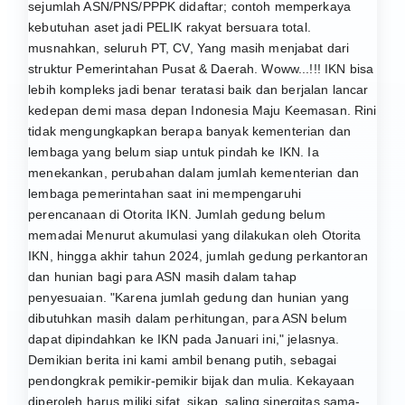
sejumlah ASN/PNS/PPPK didaftar; contoh memperkaya
kebutuhan aset jadi PELIK rakyat bersuara total.
musnahkan, seluruh PT, CV, Yang masih menjabat dari
struktur Pemerintahan Pusat & Daerah. Woww...!!! IKN bisa
lebih kompleks jadi benar teratasi baik dan berjalan lancar
kedepan demi masa depan Indonesia Maju Keemasan. Rini
tidak mengungkapkan berapa banyak kementerian dan
lembaga yang belum siap untuk pindah ke IKN. Ia
menekankan, perubahan dalam jumlah kementerian dan
lembaga pemerintahan saat ini mempengaruhi
perencanaan di Otorita IKN. Jumlah gedung belum
memadai Menurut akumulasi yang dilakukan oleh Otorita
IKN, hingga akhir tahun 2024, jumlah gedung perkantoran
dan hunian bagi para ASN masih dalam tahap
penyesuaian. "Karena jumlah gedung dan hunian yang
dibutuhkan masih dalam perhitungan, para ASN belum
dapat dipindahkan ke IKN pada Januari ini," jelasnya.
Demikian berita ini kami ambil benang putih, sebagai
pendongkrak pemikir-pemikir bijak dan mulia. Kekayaan
diperoleh harus miliki sifat, sikap, saling sinergitas sama-