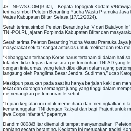
JST-NEWS.COM |Blitar, – Kepala Topografi Kodam V/Brawija
terima simbol Peleton Beranting Yudha Wastu Pramuka Jaya
Wates Kabupaten Blitar, Selasa (17/12/2024).
Serah terima simbol Peleton Beranting ke IV dari Batalyon In
TNI-POLRI, jajaran Forpimda Kabupaten Blitar dan masyaraka
Serah terima Peleton Beranting Yudha Wastu Pramuka Jaya jug
masyarakat sekitar sangat antusias untuk melihat dan rela m
“Kebanggaan terhadap Korps harus tertanam di dalam hati sanu
Infanteri tidak lepas dari sejarah pertumbuhan TNI AD yang t
dengan tinta emas, yang telah dibuktikan dalam ajang perte
langsung oleh Panglima Besar Jendral Sudirman,” ucap Kato
Meskipun pasukan pada saat itu hanya berjalan kaki dan m
tekat dan dorongan semangat juang yang tinggi dalam memp
memenangkan pertempuran tersebut.
“Tujuan kegiatan ini untuk memelihara dan meningkatkan nila
kemanunggalan TNI dengan Rakyat dan bagi Prajurit untuk m
jiwa Corps Infanteri,” paparnya.
Dandim 0808/Blitar ditemui di tempat menyampaikan “Pelet
panjang secara beranting. Kegiatan ini merupakan tradisi Ko