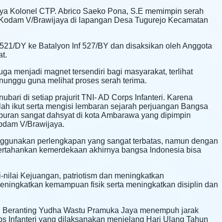
ya Kolonel CTP. Abrico Saeko Pona, S.E memimpin serah
 Kodam V/Brawijaya di lapangan Desa Tugurejo Kecamatan
f 521/DY ke Batalyon Inf 527/BY dan disaksikan oleh Anggota
t.
a menjadi magnet tersendiri bagi masyarakat, terlihat
enunggu guna melihat proses serah terima.
bari di setiap prajurit TNI- AD Corps Infanteri. Karena
elah ikut serta mengisi lembaran sejarah perjuangan Bangsa
mpuran sangat dahsyat di kota Ambarawa yang dipimpin
pdam V/Brawijaya.
enggunakan perlengkapan yang sangat terbatas, namun dengan
ertahankan kemerdekaan akhirnya bangsa Indonesia bisa
i-nilai Kejuangan, patriotism dan meningkatkan
eningkatkan kemampuan fisik serta meningkatkan disiplin dan
on Beranting Yudha Wastu Pramuka Jaya menempuh jarak
rps Infanteri yang dilaksanakan menjelang Hari Ulang Tahun