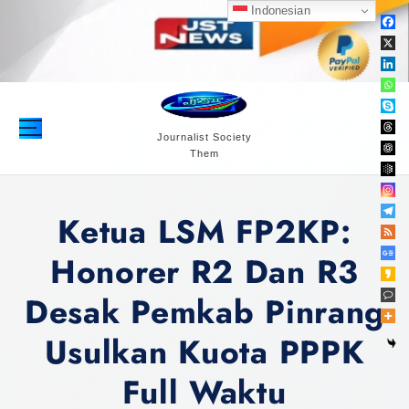
S
Indonesian
k
i
p
t
o
c
Journalist Society
Them
o
n
t
Ketua LSM FP2KP:
e
n
Honorer R2 Dan R3
t
Desak Pemkab Pinrang
Usulkan Kuota PPPK
Full Waktu