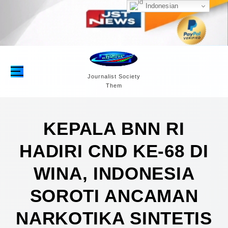
S
Indonesian
k
i
p
t
o
c
Journalist Society
Them
o
n
t
e
KEPALA BNN RI
n
HADIRI CND KE-68 DI
t
WINA, INDONESIA
SOROTI ANCAMAN
NARKOTIKA SINTETIS