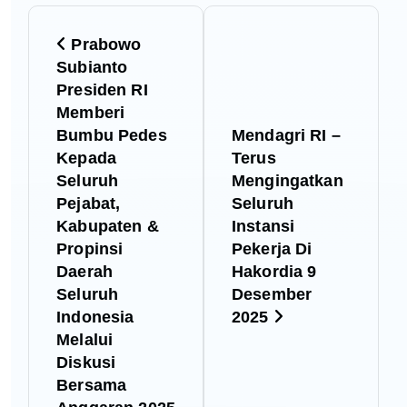
N
Prabowo
a
Subianto
Presiden RI
v
Memberi
Bumbu Pedes
Mendagri RI –
i
Kepada
Terus
Seluruh
Mengingatkan
g
Pejabat,
Seluruh
Kabupaten &
Instansi
a
Propinsi
Pekerja Di
Daerah
Hakordia 9
s
Seluruh
Desember
Indonesia
2025
i
Melalui
Diskusi
p
Bersama