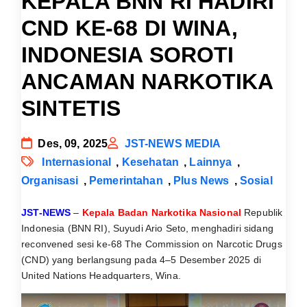
KEPALA BNN RI HADIRI
CND KE-68 DI WINA,
INDONESIA SOROTI
ANCAMAN NARKOTIKA
SINTETIS
Des, 09, 2025
JST-NEWS MEDIA
Internasional
,
Kesehatan
,
Lainnya
,
Organisasi
,
Pemerintahan
,
Plus News
,
Sosial
JST-NEWS
–
Kepala Badan Narkotika Nasional
Republik
Indonesia (BNN RI), Suyudi Ario Seto, menghadiri sidang
reconvened sesi ke-68 The Commission on Narcotic Drugs
(CND) yang berlangsung pada 4–5 Desember 2025 di
United Nations Headquarters, Wina.