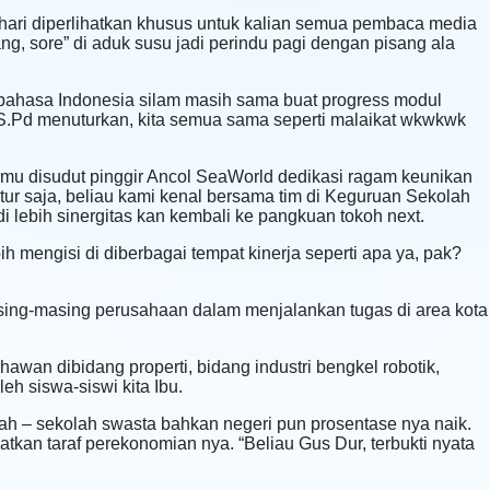
-hari diperlihatkan khusus untuk kalian semua pembaca media
uang, sore” di aduk susu jadi perindu pagi dengan pisang ala
bahasa Indonesia silam masih sama buat progress modul
h,S.Pd menuturkan, kita semua sama seperti malaikat wkwkwk
temu disudut pinggir Ancol SeaWorld dedikasi ragam keunikan
tur saja, beliau kami kenal bersama tim di Keguruan Sekolah
i lebih sinergitas kan kembali ke pangkuan tokoh next.
h mengisi di diberbagai tempat kinerja seperti apa ya, pak?
 masing-masing perusahaan dalam menjalankan tugas di area kota
hawan dibidang properti, bidang industri bengkel robotik,
eh siswa-siswi kita Ibu.
olah – sekolah swasta bahkan negeri pun prosentase nya naik.
an taraf perekonomian nya. “Beliau Gus Dur, terbukti nyata