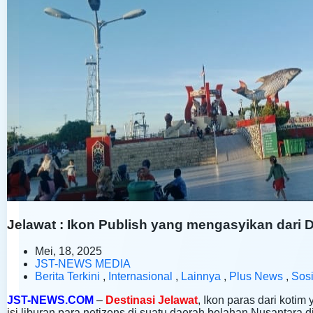
Jelawat : Ikon Publish yang mengasyikan dari 
Mei, 18, 2025
JST-NEWS MEDIA
Berita Terkini
,
Internasional
,
Lainnya
,
Plus News
,
Sosi
JST-NEWS.COM
–
Destinasi Jelawat
, Ikon paras dari koti
isi liburan para netizens di suatu daerah belahan Nusantara d