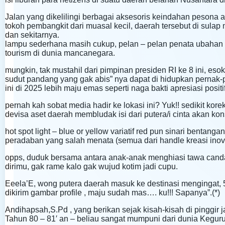
Jalan yang dikelilingi berbagai aksesoris keindahan pesona al
tokoh pembangkit dari muasal kecil, daerah tersebut di sula
dan sekitarnya.
lampu sederhana masih cukup, pelan – pelan penata ubahan 
tourism di dunia mancanegara.
mungkin, tak mustahil dari pimpinan presiden RI ke 8 ini, esok 
sudut pandang yang gak abis” nya dapat di hidupkan pernak-p
ini di 2025 lebih maju emas seperti naga bakti apresiasi posit
pernah kah sobat media hadir ke lokasi ini? Yuk!! sedikit kor
devisa aset daerah membludak isi dari putera/i cinta akan kon
hot spot light – blue or yellow variatif red pun sinari benta
peradaban yang salah menata (semua dari handle kreasi inovas
opps, duduk bersama antara anak-anak menghiasi tawa canda l
dirimu, gak rame kalo gak wujud kotim jadi cupu.
Eeela’E, wong putera daerah masuk ke destinasi mengingat, 5 
dikirim gambar profile , maju sudah mas…. ku!!! Sapanya”.(*)
Andihapsah,S.Pd , yang berikan sejak kisah-kisah di pinggir ja
Tahun 80 – 81′ an – beliau sangat mumpuni dari dunia Keguruan