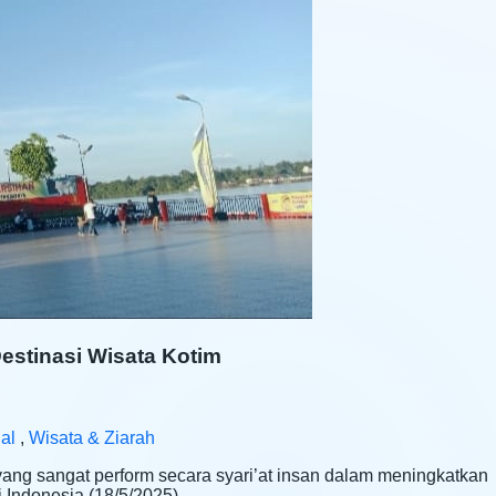
Destinasi Wisata Kotim
al
,
Wisata & Ziarah
m yang sangat perform secara syari’at insan dalam meningkatkan
i Indonesia (18/5/2025)