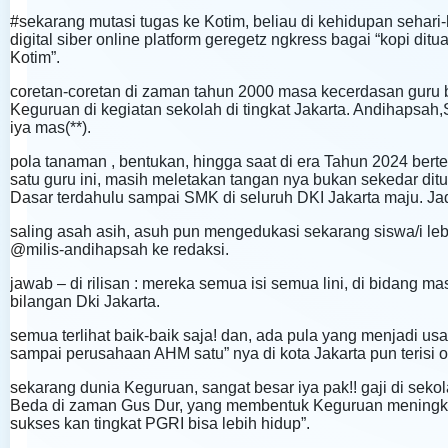
#sekarang mutasi tugas ke Kotim, beliau di kehidupan sehari
digital siber online platform geregetz ngkress bagai “kopi dit
Kotim”.
coretan-coretan di zaman tahun 2000 masa kecerdasan guru 
Keguruan di kegiatan sekolah di tingkat Jakarta. Andihapsa
iya mas(**).
pola tanaman , bentukan, hingga saat di era Tahun 2024 ber
satu guru ini, masih meletakan tangan nya bukan sekedar ditu
Dasar terdahulu sampai SMK di seluruh DKI Jakarta maju. Jad
saling asah asih, asuh pun mengedukasi sekarang siswa/i lebi
@milis-andihapsah ke redaksi.
jawab – di rilisan : mereka semua isi semua lini, di bidang
bilangan Dki Jakarta.
semua terlihat baik-baik saja! dan, ada pula yang menjadi usa
sampai perusahaan AHM satu” nya di kota Jakarta pun terisi ol
sekarang dunia Keguruan, sangat besar iya pak!! gaji di sek
Beda di zaman Gus Dur, yang membentuk Keguruan meningkatk
sukses kan tingkat PGRI bisa lebih hidup”.