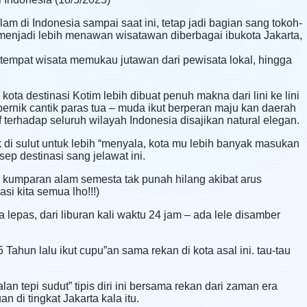
am di Indonesia sampai saat ini, tetap jadi bagian sang tokoh-
p menjadi lebih menawan wisatawan diberbagai ibukota Jakarta,
tempat wisata memukau jutawan dari pewisata lokal, hingga
kota destinasi Kotim lebih dibuat penuh makna dari lini ke lini
ernik cantik paras tua – muda ikut berperan maju kan daerah
if terhadap seluruh wilayah Indonesia disajikan natural elegan.
ek di sulut untuk lebih “menyala, kota mu lebih banyak masukan
sep destinasi sang jelawat ini.
ngan kumparan alam semesta tak punah hilang akibat arus
i kita semua lho!!!)
epas, dari liburan kali waktu 24 jam – ada lele disamber
Tahun lalu ikut cupu”an sama rekan di kota asal ini. tau-tau
lan tepi sudut” tipis diri ini bersama rekan dari zaman era
 di tingkat Jakarta kala itu.