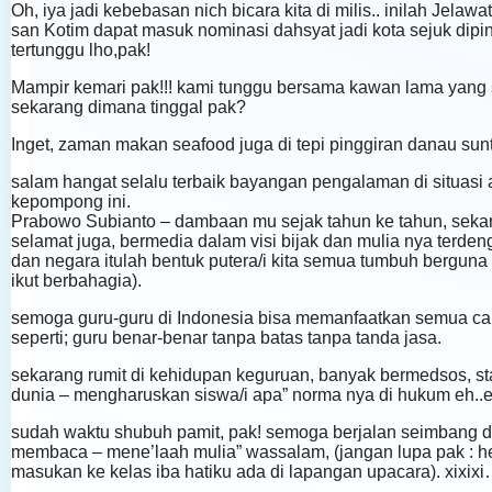
Oh, iya jadi kebebasan nich bicara kita di milis.. inilah Jela
san Kotim dapat masuk nominasi dahsyat jadi kota sejuk diping
tertunggu lho,pak!
Mampir kemari pak!!! kami tunggu bersama kawan lama yang s
sekarang dimana tinggal pak?
Inget, zaman makan seafood juga di tepi pinggiran danau su
salam hangat selalu terbaik bayangan pengalaman di situas
kepompong ini.
Prabowo Subianto – dambaan mu sejak tahun ke tahun, sekar
selamat juga, bermedia dalam visi bijak dan mulia nya terden
dan negara itulah bentuk putera/i kita semua tumbuh berguna 
ikut berbahagia).
semoga guru-guru di Indonesia bisa memanfaatkan semua car
seperti; guru benar-benar tanpa batas tanpa tanda jasa.
sekarang rumit di kehidupan keguruan, banyak bermedsos, st
dunia – mengharuskan siswa/i apa” norma nya di hukum eh..eh
sudah waktu shubuh pamit, pak! semoga berjalan seimbang dala
membaca – mene’laah mulia” wassalam, (jangan lupa pak : heh
masukan ke kelas iba hatiku ada di lapangan upacara). xixix