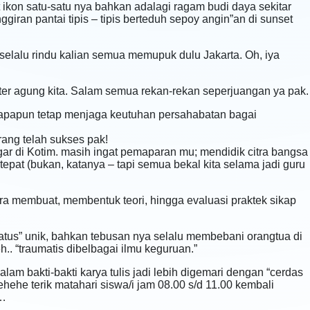
wat ikon satu-satu nya bahkan adalagi ragam budi daya sekitar
giran pantai tipis – tipis berteduh sepoy angin”an di sunset
elalu rindu kalian semua memupuk dulu Jakarta. Oh, iya
nter agung kita. Salam semua rekan-rekan seperjuangan ya pak.
i apapun tetap menjaga keutuhan persahabatan bagai
ang telah sukses pak!
gar di Kotim. masih ingat pemaparan mu; mendidik citra bangsa
tepat (bukan, katanya – tapi semua bekal kita selama jadi guru
a membuat, membentuk teori, hingga evaluasi praktek sikap
atus” unik, bahkan tebusan nya selalu membebani orangtua di
.. “traumatis dibelbagai ilmu keguruan.”
m bakti-bakti karya tulis jadi lebih digemari dengan “cerdas
ehe terik matahari siswa/i jam 08.00 s/d 11.00 kembali
i…