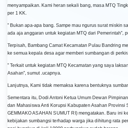
menyampaikan. Kami heran sekali bang, masa MTQ Tingk
per 1 KK.
” Bukan apa-apa bang. Sampe mau ngurus surat miskin say
ada aja anggaran untuk kegiatan MTQ dari Pemerintah”, 
Terpisah, Bambang Camat Kecamatan Pulau Bandring me
ke semua kepala desa agar memberi sumbangan di perkir
” Terkait untuk kegiatan MTQ Kecamatan yang saya laksa
Asahan”, sumut .ucapnya.
Lanjutnya, Kami tidak memaksa karena bentuknya sumbang
Sementara itu, Dodi Antoni Ketua Umum Dewan Pimpina
dan Mahasiswa Anti Korupsi Kabupaten Asahan Provinsi
GEMMAKO ASAHAN SUMUT RI) mengatakan. Baru ini kej
kebijakan sumbangsi terhadap warga jika dihitung rata 