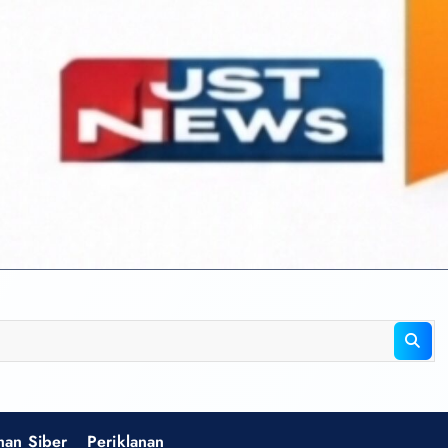
an Siber
Periklanan