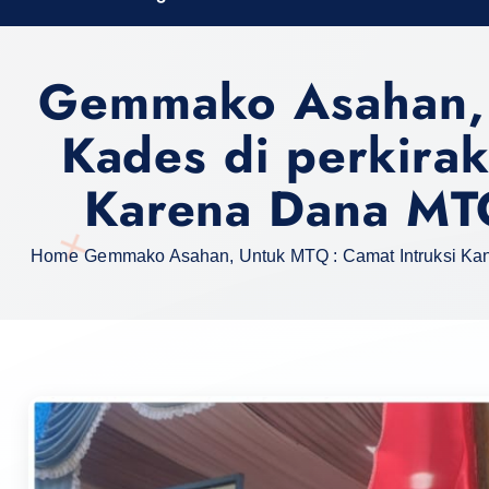
h
f
Gemmako Asahan, 
o
r
Kades di perkira
:
Karena Dana MT
Home
Gemmako Asahan, Untuk MTQ : Camat Intruksi Kan