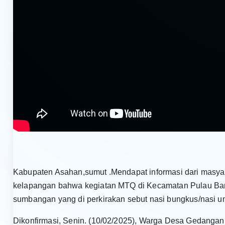
Kabupaten Asahan,sumut .Mendapat informasi dari masya
kelapangan bahwa kegiatan MTQ di Kecamatan Pulau Ban
sumbangan yang di perkirakan sebut nasi bungkus/nasi 
Dikonfirmasi, Senin. (10/02/2025), Warga Desa Gedanga