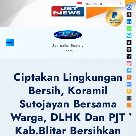
S
Indonesian
k
i
p
t
o
c
Journalist Society
Them
o
n
t
Ciptakan Lingkungan
e
n
Bersih, Koramil
t
Sutojayan Bersama
Warga, DLHK Dan PJT
Kab.Blitar Bersihkan