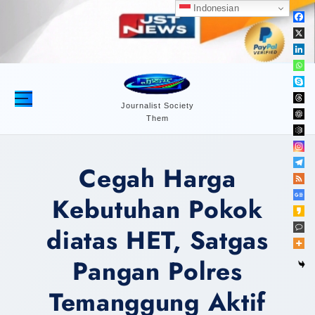
S
Indonesian
k
i
p
t
o
c
Journalist Society
Them
o
n
t
Cegah Harga
e
n
Kebutuhan Pokok
t
diatas HET, Satgas
Pangan Polres
Temanggung Aktif