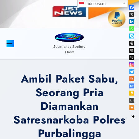
S
Indonesian
k
i
p
t
o
c
Journalist Society
Them
o
n
t
Ambil Paket Sabu,
e
n
Seorang Pria
t
Diamankan
Satresnarkoba Polres
Purbalingga