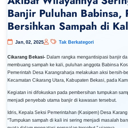
Akibat Wilayahnya Seri
Banjir Puluhan Babinsa, 
Bersihkan Sampah di Kal
Jan, 02, 2025
Tak Berkategori
Cikarang Bekasi-
Dalam rangka mengantisipasi banjir da
membuang sampah ke kali, puluhan anggota Babinsa Kora
Pemerintah Desa Karangraharja melakukan aksi bersih-ber
Kecamatan Cikarang Utara, Kabupaten Bekasi, pada Kamis
Kegiatan ini difokuskan pada pembersihan tumpukan sampa
menjadi penyebab utama banjir di kawasan tersebut.
Idris, Kepala Seksi Pemerintahan (Kasipem) Desa Karang
“Tumpukan sampah di kali ini sering menjadi masalah ban
nyata dalam mengatasi persoalan tersebut,” ujarnya.