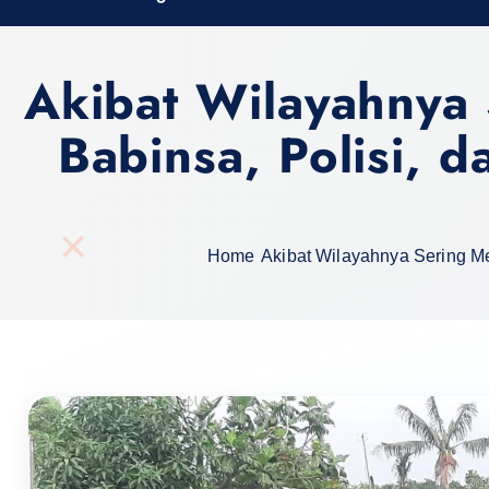
h
f
Akibat Wilayahnya 
o
r
Babinsa, Polisi, 
:
Home
Akibat Wilayahnya Sering Me