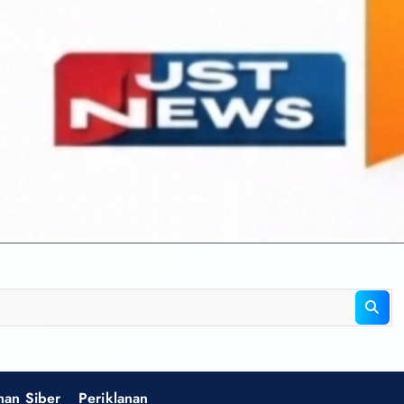
an Siber
Periklanan