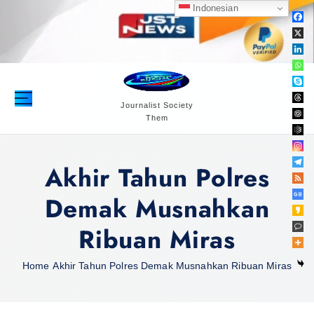
S
Indonesian
k
i
p
t
o
c
Journalist Society
Them
o
n
t
Akhir Tahun Polres
e
n
Demak Musnahkan
t
Ribuan Miras
Home
Akhir Tahun Polres Demak Musnahkan Ribuan Miras