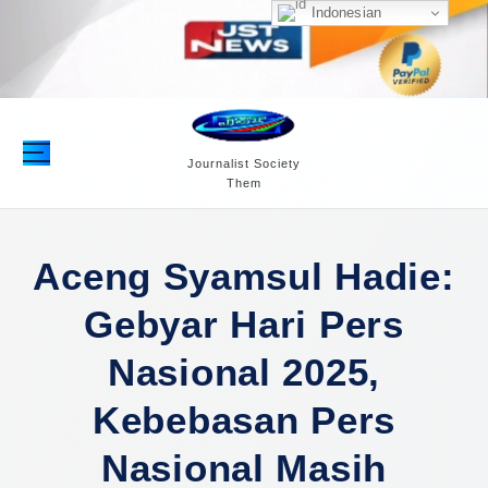
S
Indonesian
k
i
p
t
o
c
Journalist Society
Them
o
n
t
e
Aceng Syamsul Hadie:
n
Gebyar Hari Pers
t
Nasional 2025,
Kebebasan Pers
Nasional Masih